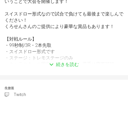
いうことで大会を開催します！
スイスドロー形式なので試合で負けても最後まで楽しんで
ください！
くろせんさんのご提供により豪華な賞品もあります！
【対戦ルール】
・99秒制/3R・2本先取
・スイスドロー形式です
・ステージ：トレモステージのみ
・キャラクターの固定はなし、負けた選手は変更可能
続きを読む
・ラグチェックはなし
・Vスキル、Vトリガーは対戦後であれば変更可能
・試合中に切断が起こった場合は部屋からいなくなった選
生放送
手が１試合負けとなります
Twitch
・試合開始前に切断が起こった場合は再試合となります
【進行】
・大会の進行についてはすべて配信内で行います。
www.twitch.tv/minagi1207
・配信台は1回戦ごとに2試合選出します。