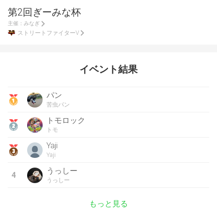
第2回ぎーみな杯
主催：
みなぎ
ストリートファイターV
イベント結果
パン
苦虫パン
トモロック
トモ
Yaji
Yaji
うっしー
4
うっしー
もっと見る