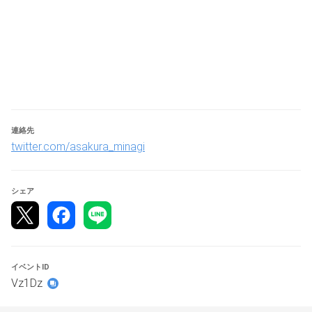
　選ばれた選手は招待を送りますのでAsakura-Minagiのラ
ウ　　ンジまで入室してください。
・配信台以外の選手は各自で試合の開始をお願いします。
・勝敗の結果の報告は各自でお願いします。勝利者側が結
果を入力し、敗者側が結果の承認をお願いします。
【賞品】
・優勝：アマギフ3000円分
連絡先
・準優勝：アマギフ1000円分
twitter.com/asakura_minagi
・参加者抽選でアマギフ1000円分1名様
シェア
イベントID
Vz1Dz