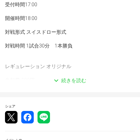
受付時間17:00
開催時間18:00
対戦形式 スイスドロー形式
対戦時間 1試合30分　1本勝負 
レギュレーション オリジナル 
参加費 500円 
続きを読む
持ち物 当日使用するデッキ 　
　　　 大会参加費（現金のみ） 
シェア
優勝景品 異次元の超獣使　1BOX　
参加賞　大会PRパック　1パック