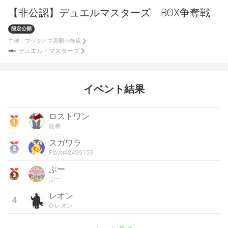
【非公認】デュエルマスターズ BOX争奪戦
限定公開
主催：
ブックオフ那覇小禄店
デュエル・マスターズ
イベント結果
ロストワン
龍希
スガワラ
Player48499159
ぶー
ぶー
レオン
4
C-レオン