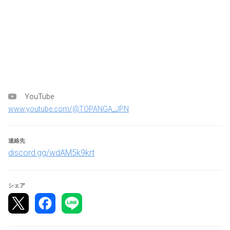
2ndステージ｜TOP16リーグ 4名 / 4ブロック(FT3)
→各ブロック上位2名が3rdステージへ
3rdステージ｜TOP8リーグ 4名 / 2ブロック(FT3)
→各1位（計2名）はオンライン本戦（ビギニングステー
ジ）へ
YouTube
◤参加資格
www.youtube.com/@TOPANGA_JPN
日本在住者でTOPANGAチャンピオンシップに出場可能な
人
連絡先
※TOPANGAチャンピオンシップ開催中、日本に在住できる
discord.gg/wdAM5k9krt
こと
シェア
◤プラットフォーム
PC版のみ ※PlayStation/XBOX/Switch版は参加不可