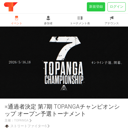
新規登録
ログイン
イベント
参加者
トーナメント表
アナウンス
※通過者決定 第7期 TOPANGAチャンピオンシ
ップ オープン予選トーナメント
主催：
TOPANGA
ストリートファイター6