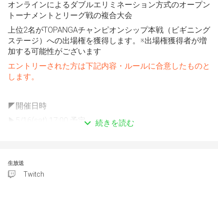
オンラインによるダブルエリミネーション方式のオープン
トーナメントとリーグ戦の複合大会
上位2名がTOPANGAチャンピオンシップ本戦（ビギニング
ステージ）への出場権を獲得します。※出場権獲得者が増
加する可能性がございます
エントリーされた方は下記内容・ルールに合意したものと
します。
◤開催日時
▶5/16(sat) 17:00 予定
続きを読む
『オープントーナメント(FT3)』
→上位16名が2ndステージへ
生放送
Twitch
▶5/18(mon) 20:00 予定
『トーナメント通過者リーグ』