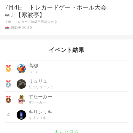
7月4日 トレカードゲートボール大会
with【寒波亭】
主催：
トレカード遊戯王店舗大会
遊戯王OCG
イベント結果
高柳
hame
リュリュ
リュリューシュ
すたーみー
すたーみー
キリンリキ
4
キリンリキ
もっと見る