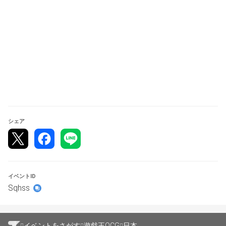
<マスタールール2＞
シェア
【遊戯王wiki-エラッタ-】
イベントID
Sqhss
https://yugioh-wiki.net/index.php?
%A5%A8%A5%E9%A5%C3%A5%BF
【公式サイト-ルール改訂に伴う変更-】
イベントをさがす
遊戯王OCG
日本