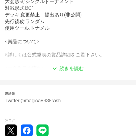
大会形式:シングルトーナメント
対戦形式:BO1 
デッキ:変更禁止　提出あり(非公開)
先行後攻:ランダム
使用ツール:トナメル
<賞品について>
※詳しくは公式発表の賞品詳細をご覧下さい。
<大会当日の流れ>
続きを読む
エントリー受付及びデッキ提出:20時59分まで
チェックイン:20時〜20時59分
大会開始:21時〜
連絡先
Twitter:@magica8338rash
<注意事項>
・大会開始１時間前よりチェックインを忘れないようにお
願いします。
シェア
・対戦表、上の方がルーム作成をお願いします。
・対戦相手確定から10分連絡が取れない場合は不戦敗と
なります。