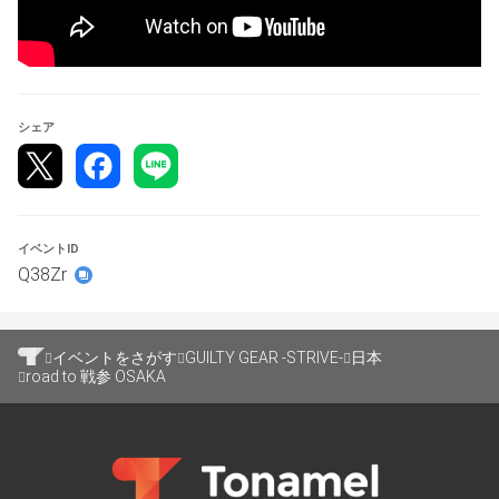
09:00　開場～機材準備、チェックイン開始
10:00　Aブロック試合開始
11:15　Bブロック試合開始
12:30　Cブロック試合開始
シェア
13:45　Dブロック試合開始
15:00　BEST8→グランドファイナル
17:00　大会終了
イベントID
※スケジュールは予定時刻となります。
Q38Zr
最終スケジュールについてはあらためてアナウンスさせて
いただきます。
呼び出しを行って5分以上経過しても連絡がつかないな
イベントをさがす
GUILTY GEAR -STRIVE-
日本
ど、進行に影響が発生した場合、棄権扱いとなる可能性が
road to 戦参 OSAKA
ありますのでご注意ください。
【定員】