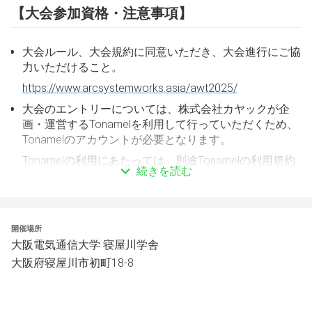
【大会参加資格・注意事項】
大会ルール、大会規約に同意いただき、大会進行にご協
力いただけること。
https://www.arcsystemworks.asia/awt2025/
大会のエントリーについては、株式会社カヤックが企
画・運営するTonamelを利用して行っていただくため、
Tonamelのアカウントが必要となります。
Tonamelの利用にあたっては、別途Tonamelの利用規約
続きを読む
及びプライバシーポリシーについても適用されます。
road to 戦参 OSAKAには日本国内在住のプレイヤーのみ
参加資格を有するものとさせていただきます。
開催場所
大阪電気通信大学 寝屋川学舎
大阪府寝屋川市初町18-8
【大会名】
road to 戦参 OSAKA