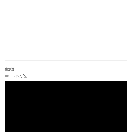
【プラットフォーム】
PlayStation®5
ソフト：PlayStation®5版「GUILTY GEAR -STRIVE-」
※野試合台として、PS4 pro ・Steam PCを別途設置予定
生放送
【エントリー期間】
その他
2025年6月16日（月）20:00 ～ 2025年8月6日（水）23:59
【スケジュール：予定】
開催日：8/9(土)