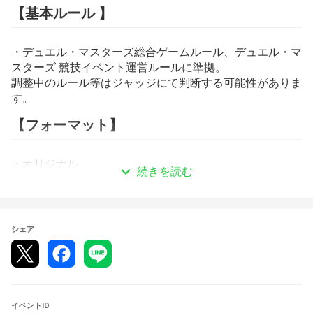
【基本ルール 】
・デュエル・マスターズ総合ゲームルール、デュエル・マ
スターズ 競技イベント運営ルールに準拠。
調整中のルール等はジャッジにて判断する可能性がありま
す。
【フォーマット】
・オリジナル
続きを読む
【大会形式】
・スイスドロー形式
シェア
回戦数は当日の参加人数によって変動します。
2～4 名：総当り戦
5～8 名：3 回戦
9～16 名：4 回戦
17～32 名：5 回戦
イベントID