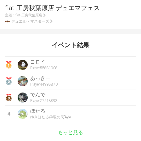
flat-工房秋葉原店 デュエマフェス
主催：
flat-工房秋葉原店
デュエル・マスターズ
イベント結果
ヨロイ
Player55881908
あっきー
Player44998870
でんで
Player27518898
ほたる
4
ゆきほたる@暇の民🦕💫
もっと見る