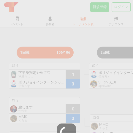
新規登録
ログイン
イベント
参加者
トーナメント表
アナウンス
1回戦
106/106
2回戦
#1-1
#2-1
下半身判定やめて♡
1
秋風うつつ
伯方ろす
ポリジョイインターンシップ
SFRING_01
3
伯方ろす
aprilwind
#1-2
朧します
0
^p^teto
MMC
#2-2
3
くらま
MMC
くらま