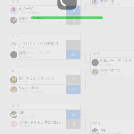
倉持一家
#1-3
GSG｜倉持由香
倉持一家
3
GSG｜倉持由香
百裂チャンネル
2
kusumondo(くすモンド・くっすー)
#1-4
いつれじぇ！ベガ村部門
1
あさるとろーる
開幕バーンアウトB
#2-3
3
anc2(あんしつ)
開幕バーンアウトB
anc2(あんしつ)
Royalmethod
#1-5
たかみーこくおう
集中するまで待ってて
1
ゆーわっふる
Royalmethod
3
たかみーこくおう
#1-6
3舞
3
Player90881685
APAKAヤストと共に羽ばたくわ！
#2-4
0
chiyuko3
3舞
Player90881685