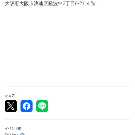
大阪府大阪市浪速区難波中2丁目6-21 ４階
【開催日時】
4/26日14:00~（土）
【開催場所】
トレカSanrise大阪日本橋本店４階（トレカSunriseラウン
ジ）
【受付時間】
4/26日13:00~13:50
※キャンセル待ちの繰り上げは13:50分頃から行います。
シェア
【参加費】
1000円（現金・PayPay）
イベントID