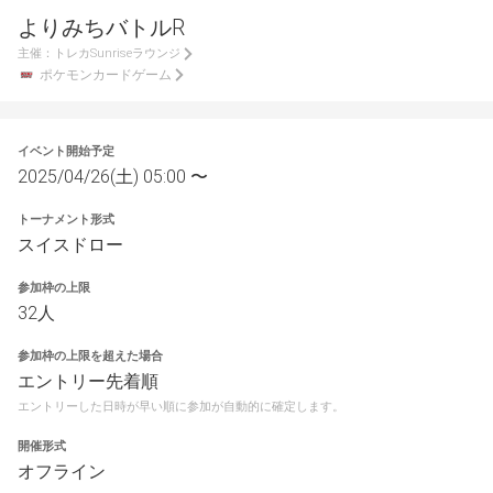
よりみちバトルR
主催：
トレカSunriseラウンジ
ポケモンカードゲーム
イベント開始予定
2025/04/26(土) 05:00 〜
トーナメント形式
スイスドロー
参加枠の上限
32人
参加枠の上限を超えた場合
エントリー先着順
エントリーした日時が早い順に参加が自動的に確定します。
開催形式
オフライン