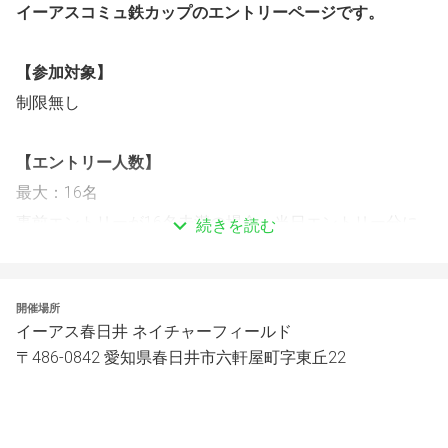
イーアスコミュ鉄カップのエントリーページです。
【参加対象】
制限無し
【エントリー人数】
最大：16名
事前エントリーが16名未満の場合、当日エントリー分に
続きを読む
移行
【会場】
開催場所
イーアス春日井 ネイチャーフィールド
イーアス春日井 ネイチャーフィールド
〒486-0842 愛知県春日井市六軒屋町字東丘22
【大会環境】
PlayStation5版 鉄拳8