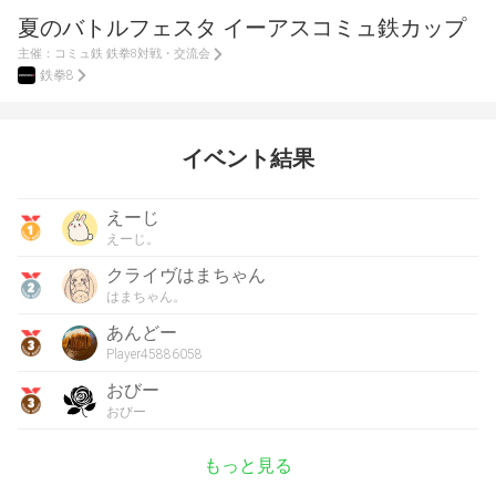
夏のバトルフェスタ イーアスコミュ鉄カップ
主催：
コミュ鉄 鉄拳8対戦・交流会
鉄拳8
イベント結果
えーじ
えーじ。
クライヴはまちゃん
はまちゃん。
あんどー
Player45886058
おびー
おびー
もっと見る