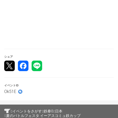
【貸出機器】
パッド　：Dual Sense
アケコン：各種アーケードコントローラー
※コントローラの持ち込みOKですが、PS5で動作するコ
ントローラ or コンバーターのご持参をお願いします。
【参加資格】
シェア
・当日現地に来場可能な方
⇒エントリー後にキャンセルが必要な場合、大会前日まで
にご自身でキャンセル処理をお願いします。
イベントID
体調不良等で当日キャンセルされる方はわっち(Xページ)
Ok51E
まで必ずご連絡をお願いします。
【大会ルール】
イベントをさがす
鉄拳8
日本
夏のバトルフェスタ イーアスコミュ鉄カップ