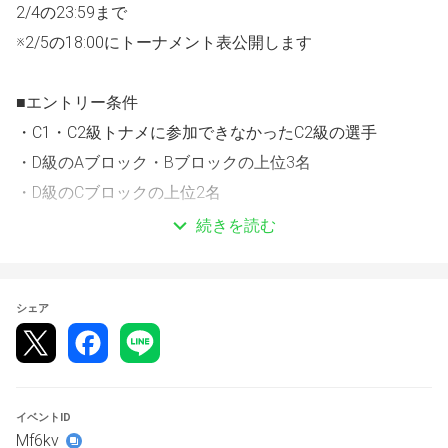
2/4の23:59まで
※2/5の18:00にトーナメント表公開します
■エントリー条件
・C1・C2級トナメに参加できなかったC2級の選手
・D級のAブロック・Bブロックの上位3名
・D級のCブロックの上位2名
続きを読む
■トーナメントの組み合わせについて
階級と順位を基に、上位選手が有利になるようトーナメン
トの枠組みを設定した上で、組み合わせはランダムに決定
シェア
します。
例：A級4位 vs B級3位
　　A級6位 vs B級1位
　　A級3位はシードなど
イベントID
Mf6kv
　　→それぞれの階級と順位の中でランダム抽選