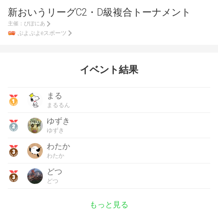
新おいうリーグC2・D級複合トーナメント
主催：
ぴぽにあ
ぷよぷよeスポーツ
イベント結果
まる
まるるん
ゆずき
ゆずき
わたか
わたか
どつ
どつ
もっと見る