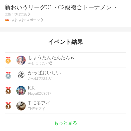
新おいうリーグC1・C2級複合トーナメント
主催：
ぴぽにあ
ぷよぷよeスポーツ
イベント結果
しょうたんたんたん🎶
🍣しょうた🤍💍
かっぱおいしい
かっぱ美味しい
K.K.
Player8203617
THEモアイ
THEモアイ
もっと見る