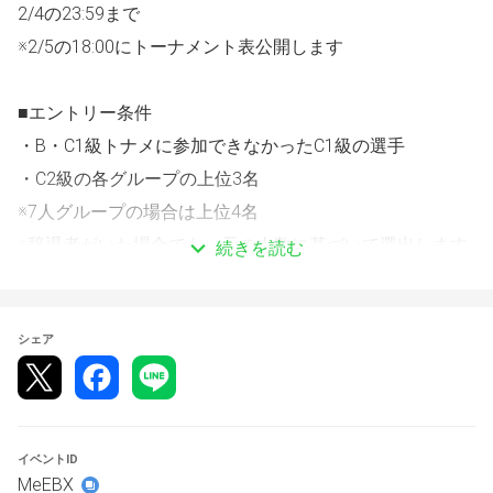
2/4の23:59まで
※2/5の18:00にトーナメント表公開します
■エントリー条件
・B・C1級トナメに参加できなかったC1級の選手
・C2級の各グループの上位3名
※7人グループの場合は上位4名 　
※辞退者がいた場合でも、元の人数に基づいて選出します
続きを読む
■トーナメントの組み合わせについて
シェア
階級と順位を基に、上位選手が有利になるようトーナメン
トの枠組みを設定した上で、組み合わせはランダムに決定
します。
例：A級4位 vs B級3位
　　A級6位 vs B級1位
イベントID
MeEBX
　　A級3位はシードなど