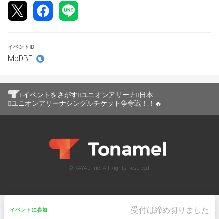
優勝：トレカっちシングルチケット\１０００
※参加者4人未満の場合は500円分のシングルチケットにな
ります
イベントID
MbDBE
【ルールやカードの制限につきましては、イベント開催時
のユニオンアリーナ公式のルールや制限に準じます】
イベントをさがす
ユニオンアリーナ
日本
ユニオンアリーナシングルチケット争奪戦！！🔥
※優勝された方はデッキレシピのお写真を撮らせていただ
きます。写真はXのイベント結果のポストに掲載させてい
ただきます。
※エントリーされたままキャンセルされた場合、次回以降
© KAYAC Inc. All Rights Reserved.
のエントリーを取り消す場合がございます事をご了承の
上、エントリーをお願い申し上げます。
受付は締め切りました
イベントに参加