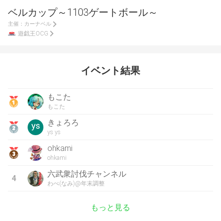
ベルカップ～1103ゲートボール～
主催：
カーナベル
遊戯王OCG
イベント結果
もこた
もこた
きょろろ
ys ys
ohkami
ohkami
六武衆討伐チャンネル
4
わべ(なみ)@年末調整
もっと見る