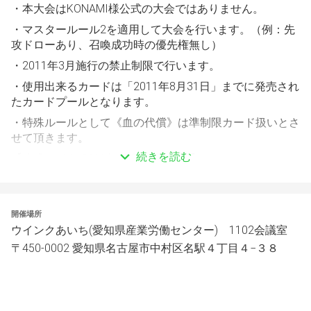
・本大会はKONAMI様公式の大会ではありません。
・マスタールール2を適用して大会を行います。（例：先
攻ドローあり、召喚成功時の優先権無し）
・2011年3月施行の禁止制限で行います。
・使用出来るカードは「2011年8月31日」までに発売され
たカードプールとなります。
・特殊ルールとして《血の代償》は準制限カード扱いとさ
せて頂きます。
続きを読む
【公式サイト-2011年03月01日適用-】
https://www.yugioh-
card.com/japan/event/rankingduel/limitregulation/?
list=201103
開催場所
ウインクあいち(愛知県産業労働センター) 1102会議室
・原則、カード処理の裁定は「2011年8月31日時点」を適
用します。
〒450-0002 愛知県名古屋市中村区名駅４丁目４−３８
・テキストの効果は「2011年8月31日時点」のテキストを
適用します。