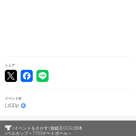
・大会の形式は「予選：スイスドロー形式」、「決勝トー
ナメント：トーナメント形式」で行います。
※予選スイスドロー・決勝トーナメントの各ラウンド数に
ついては、＜大会スケジュール＞参照。
※大会当日に決勝トーナメント進出ラインをお知らせしま
す。
・マッチで勝敗を決定します。
・試合時間50分経過時点でマッチ勝利条件に満たしてい
シェア
ない場合は両負けとします。
＜大会スケジュール＞
10:00-10:30 大会受付
イベントID
10:30-10:40 開会式
LzGDp
10:40-11:30 予選1回戦
11:40-12:30 予選2回戦
イベントをさがす
遊戯王OCG
日本
12:30-13:00 お昼休憩
ベルカップ～1103ゲートボール～