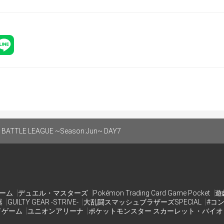
oogle.com/document/d/1fpZjTakxEAO2D4sL15LZ8wEfydboyyzdLY
表はチェックイン時間終了後に確定します
 日本国内限定  
: 制限なし  
選手の参加可否: 可 
ATTLE LEAGUE ~Season:Jun~ DAY7
のマナーを有してること
rdサーバーに参加していること
らから‼)
d.gg/shakaijin
ゲーム
デュエル・マスターズ
Pokémon Trading Card Game Pocket
遊
器
GUILTY GEAR -STRIVE-
大乱闘スマッシュブラザーズSPECIAL
#コ
ドゲーム
ユニオンアリーナ
ポケットモンスター スカーレット・バイ
トの進行方法