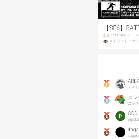
【SF6】BATTL
主催：
SF6 BATTLE LE
ストリートファイ
ARE
SCA
ニシ
ニシキ
ODD
pipok
itaga
itagaki