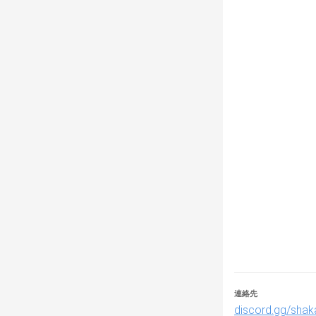
優勝した場合は
最終的に、月間
🏆大会形式大
連絡先
　対戦形式：Bo
discord.gg/shaka
　ルールブック