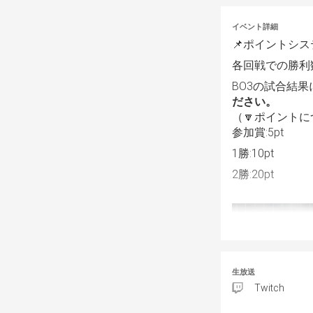
イベント詳細
📌ポイントシス
各回戦での勝利
BO3の試合結
ださい。
（🔽ポイント
参加賞:5pt
1勝:10pt
2勝:20pt
生放送
Twitch