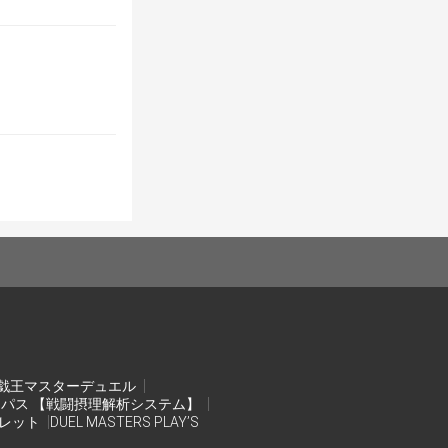
MfpPlgqjk/edit?
戯王マスターデュエル
ンパス 【戦闘摂理解析システム】
オレット
DUEL MASTERS PLAY’S