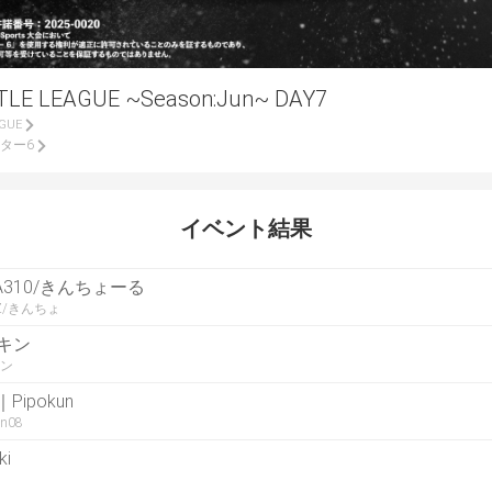
E LEAGUE ~Season:Jun~ DAY7
AGUE
ター6
イベント結果
A310/きんちょーる
RZ/きんちょ
キン
ン
｜Pipokun
un08
ki