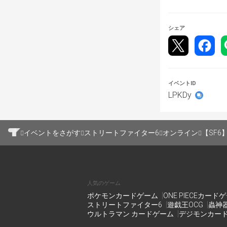
https://docs.g
tab=t.0
シェア
トーナメント
🪪参加資格
イベントID
LPKDy
-居住地域の制限:
-プロ・アマの制限
-スポンサー付き
イベントをさがす
ストリートファイター6
オンライン
【SF6】B
-社会人として
-
社会陣Disco
　(↓参加はこち
人気のゲーム
https://discor
ポケモンカードゲーム
ONE PIECEカード
ストリートファイター6
遊戯王OCG
蟲神
ウルトラマン カードゲーム
デジモンカー
🏃トーナメン