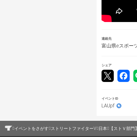
・いずれかの選
始されるといず
・ブラインドピ
す。各選手は申
連絡先
・2試合目以降
富山県eスポー
・対戦終了後、
シェア
・1P、2Pの
ます。
・キャラクター
イベントID
・大会受付時間
LAUpf
の順番が来て呼
・機材のトラブ
イベントをさがす
ストリートファイターV
日本
【ストＶ部門】EVO
試合となります