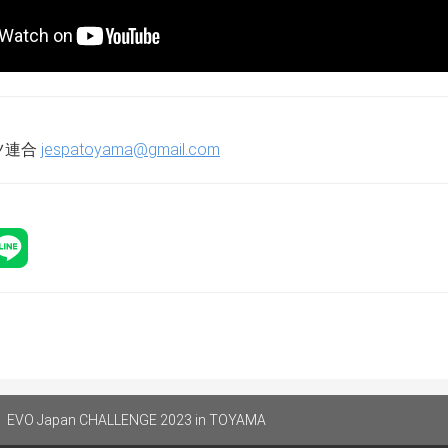
手がブラインドピックを求めた場合は運営チームが適用します
れの選手もブラインドピックを要求できません。
ックは各選手がどのキャラクターを選ぶのかを運営チームに個
告したキャラクターを選択し、試合を開始してください。
は直前の試合に負けた側の選手のみキャラクター変更可能とし
ツ連合
jespatoyama@gmail.com
双方の選手は試合の結果をジャッジに必ず報告/確認してくだ
指定：トーナメント表の上側の選手を1P、トーナメント表の下側
の途中変更は直前の試合で負けた側のみ可能です。
に間に合わなかった場合、遅れたプレイヤーは不戦敗となりま
び出しに応じなかった際も同様となります。
ルなどにより試合の進行が不可能になった場合、ラウンド数の
 Japan CHALLENGE 2023 in TOYAMA
。