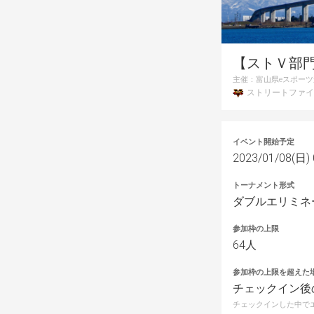
【ストＶ部門】EV
主催：
富山県eスポー
ストリートファイ
イベント開始予定
2023/01/08(日) 
トーナメント形式
ダブルエリミネ
参加枠の上限
64人
参加枠の上限を超えた
チェックイン後
チェックインした中で