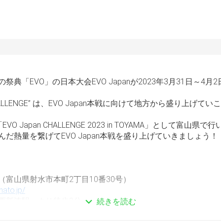
祭典「EVO」の日本大会EVO Japanが2023年3月31日～4
n CHALLENGE” は、EVO Japan本戦に向けて地方から盛り上げ
O Japan CHALLENGE 2023 in TOYAMA」として富山県
だ熱量を繋げてEVO Japan本戦を盛り上げていきましょう！
（富山県射水市本町2丁目10番30号）
nato.jp/
西新湊駅」より徒歩3分
続きを読む
道「小杉IC」より約25分　能越自動車道「高岡」ＩＣ」より約