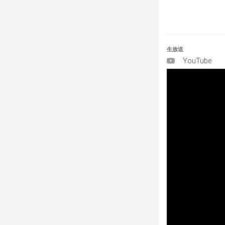
す。
※「Toname
tonamel.com/he
生放送
・大会のエントリ
YouTube
・大会当日は大
でにクロスベイ新
ンを行ってくだ
・トーナメント
・各ブロック2
試合を開始しま
・本大会はPla
・1試合目のキ
にキャラクター