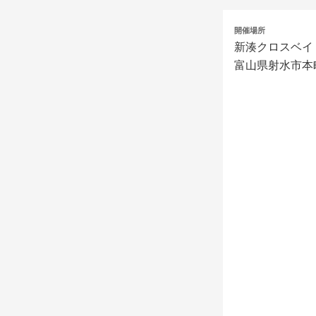
開催場所
【プラットフォ
新湊クロスベイ
PlayStation®4
※PlayStatio
富山県射水市本町
【大会基本ルー
・大会エントリ
利用します。
・大会期間中お
によって参加者
メディアに掲載
ます。
・1on1のダ
※「ダブルエリ
り、敗者側のト
・本大会は「T