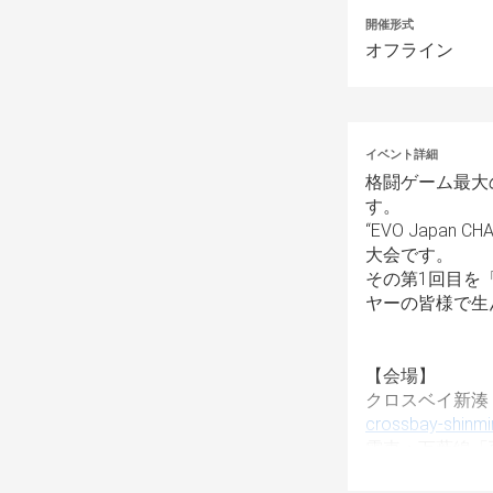
開催形式
オフライン
イベント詳細
格闘ゲーム最大の
す。
“EVO Japa
大会です。
その第1回目を「EV
ヤーの皆様で生ん
【会場】
クロスベイ新湊
crossbay-shinmi
電車：万葉線「
車：北陸自動車