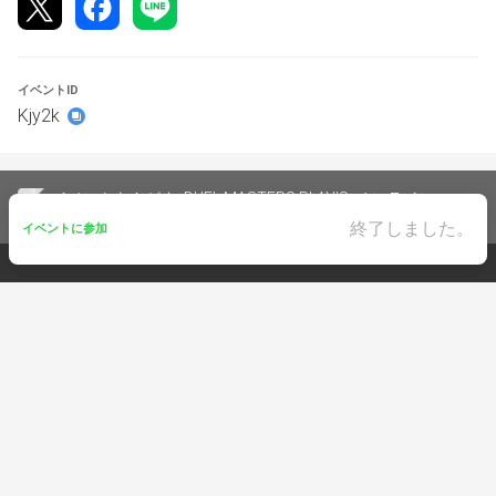
合賞品を獲得しても無効となります。
〈大会ルール〉
イベントID
・ルームフォーマット:spルールマッチのUnderVRMatch
Kjy2k
・大会形式:シングルエリミネーション
・対戦形式:全試合BO１
・デッキ変更不可
・SRカードの使用禁止（VR以下限定構築）
イベントをさがす
DUEL MASTERS PLAY’S
オンライン
・個人配信等は自由です。（配信によって生まれる有利不
【公認大会】ミノバトCUP～Under VR Match～#3
終了しました。
イベントに参加
利については責任を負いかねます。）
・先攻後攻選択：ランダム
イベントに参加
・2回戦以降対戦カードが決まり次第順次対戦開始してく
ださい
・意図しない切断となった場合、切断した(切断となった)
© KAYAC Inc. All Rights Reserved.
終了しました。
側の敗北となります。また、切断となった際にお互いのロ
グを確認させていただく場合があります。
・ゲーム内でバグが発生した場合、その発生した動きを正
とします。
・煽り行為等対戦相手が不快になる行為を禁止とします。