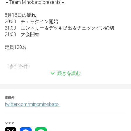
－Team Minobato presents－
8月18日の流れ
20:00　チェックイン開始
21:00　エントリー＆デッキ提出＆チェックイン締切
21:00　大会開始
定員128名
〈参加条件〉
・エントリー
続きを読む
・大会ルールの確認
・ミノバトツイッターアカウントのフォロー
・大会ツイートのRT
連絡先
・tonamelでのデッキ提出※必須（大会終了後デッキレシ
twitter.com/minominobato
ピを上位入賞者の公開します。ご了承ください。）
→提出先はエントリー時に提出願います。
シェア
※提出がない場合、不戦敗とします。デッキ提出は0.1秒で
も間に合わない場合、無効となります。また提出がない場