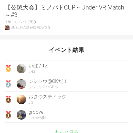
【公認大会】ミノバトCUP～Under VR Match
～#3
主催：
ミノバト(旧)
DUEL MASTERS PLAY’S
イベント結果
いば / TZ
いば
シシトウ@OKだ！
シシトウOK/Glänz
おさつスティック
J S
groove
groove/VIN
もっと見る