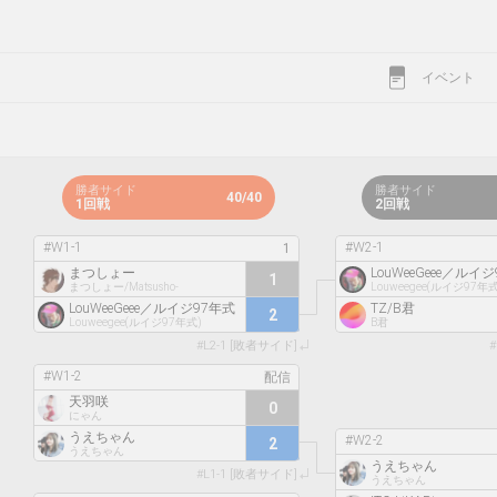
イベント
勝者サイド
勝者サイド
40/40
1回戦
2回戦
#W1-1
#W2-1
まつしょー
LouWeeGeee／ルイ
1
まつしょー/Matsusho-
Louweegee(ルイジ97年式
LouWeeGeee／ルイジ97年式
TZ/B君
2
Louweegee(ルイジ97年式)
B君
#L2-1 [敗者サイド]
#
#W1-2
天羽咲
0
にゃん
うえちゃん
#W2-2
2
うえちゃん
うえちゃん
#L1-1 [敗者サイド]
うえちゃん