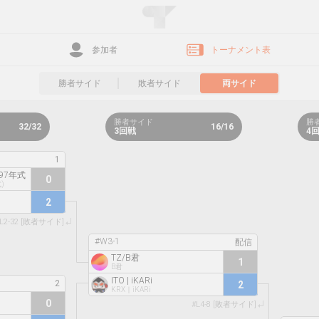
参加者
トーナメント表
勝者サイド
敗者サイド
両サイド
勝者サイド
勝
32/32
16/16
3回戦
4
ジ97年式
0
)
2
L2-32 [敗者サイド]
#W3-1
TZ/B君
1
B君
ITO | iKARi
2
KRX｜iKARi
0
#L4-8 [敗者サイド]