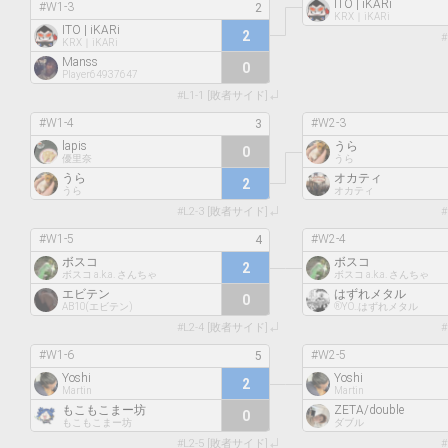
ITO | iKARi
#W1-3
KRX｜iKARi
ITO | iKARi
2
#
KRX｜iKARi
Manss
0
Player64937647
#L1-1 [敗者サイド]
#W1-4
#W2-3
lapis
うら
0
優里奈
うら
うら
オカティ
2
うら
オカティ
#L2-3 [敗者サイド]
#
#W1-5
#W2-4
ボスコ
ボスコ
2
ボスコ a.k.a. さんちゃ
ボスコ a.k.a. さんちゃ
エビテン
はずれメタル
0
AB10(エビテン)
®️YO..はずれメタル
#L2-4 [敗者サイド]
#
#W1-6
#W2-5
Yoshi
Yoshi
2
Martin
Martin
もこもこまー坊
ZETA/double
0
もこもこまー坊
ダブル
#L2-5 [敗者サイド]
#