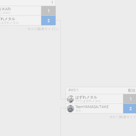
| iKARi
1
｜iKARi
ずれメタル
2
O..はずれメタル
#L6-5 [敗者サイド]
#W5-1
はずれメタル
1
®️YO..はずれメタル
TeamYAMASA/TAKE
2
タケ。
#L8-1 [敗者サイド