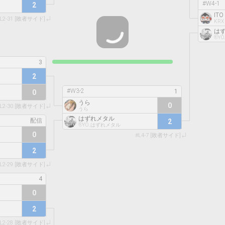
#W4-1
2
ITO 
L2-31 [敗者サイド]
KRX
は
®️Y
2
#W3-2
0
うら
0
L2-30 [敗者サイド]
うら
はずれメタル
2
®️YO..はずれメタル
0
#L4-7 [敗者サイド]
2
L2-29 [敗者サイド]
0
2
L2-28 [敗者サイド]