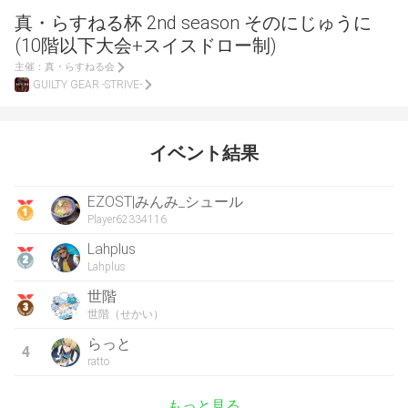
真・らすねる杯 2nd season そのにじゅうに
(10階以下大会+スイスドロー制)
主催：
真・らすねる会
GUILTY GEAR -STRIVE-
イベント結果
EZOST|みんみ_シュール
Player62334116
Lahplus
Lahplus
世階
世階（せかい）
らっと
4
ratto
もっと見る