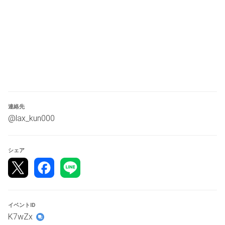
次の試合がありますので寝ないように(　`ᾥ´　)⁉️
※本大会は事前チェックインを使用します。
当日20:00〜21:05の間にチェックインを行わない場合自動
的に失格になりますのでご注意ください。
※当日18:00以降偶数人数で参加を締め切る場合がありま
す。
連絡先
・PS・Steamのクロスプラットフォームで対戦
@lax_kun000
・スイスドロー(２ラウンド、２試合先取)
・全キャラクター使用可
・１試合終了後毎、負けた側のみキャラ変更可
シェア
・ネットワーク回線：有線接続のみ
・ネットワークエラー等で試合が中断された場合は試合
数、ラウンド数のみ再現(お互いバースト、体力はMAXで
再開)
・回線の相性上どうしてもマッチング出来ない場合は主催
イベントID
者がダイス🎲投げて決めます。
K7wZx