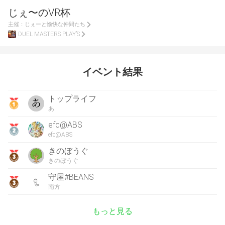
じぇ〜のVR杯
主催：
じぇーと愉快な仲間たち
DUEL MASTERS PLAY’S
イベント結果
トップライフ
あ
efc@ABS
efc@ABS
きのぼうぐ
きのぼうぐ
守屋#BEANS
南方
もっと見る