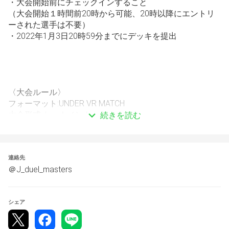
・大会開始前にチェックインすること
（大会開始１時間前20時から可能、20時以降にエントリ
ーされた選手は不要）
・2022年1月3日20時59分までにデッキを提出
〈大会ルール〉
フォーマット:UNDER VR MATCH
大会形式:トーナメント
続きを読む
対戦形式:BO1
デッキ:変更禁止（公開制）
先攻後攻:ランダム
連絡先
ルーム作成:対戦表上側（もしくは左側）の方
＠J_duel_masters
〈賞品一覧〉※エントリーが120名以上の場合
シェア
○優勝賞品
・優勝者称号（金枠）
・〈青銅の鎧〉×１枚（P版）