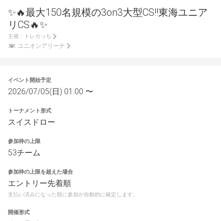
✨🔥最大150名規模の3on3大型CS!!東海ユニア
リCS🔥✨
主催：
トレカっち
ユニオンアリーナ
イベント開始予定
2026/07/05(日) 01:00 〜
トーナメント形式
スイスドロー
参加枠の上限
53チーム
参加枠の上限を超えた場合
エントリー先着順
支払い済みになった順に参加が自動的に確定します。
開催形式