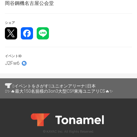
岡谷鋼機名古屋公会堂
岡谷鋼機名古屋公会堂
♦開催日
2026年7月5日
シェア
♦参加費
一人¥2500（チームで￥7500）
♦参加賞
イベントID
トレカっち￥1000以上のシングルお買い物に使える
J2Fw6
￥500チケット２枚
♦参加に必要なもの
イベントをさがす
ユニオンアリーナ
日本
使用デッキ（APカード含む）、スマホ、参加費
✨🔥最大150名規模の3on3大型CS!!東海ユニアリCS🔥✨
♦エントリーについて
チーム代表の方が、チーム名をエントリー名に入力して
エントリーしてください。
♦スケジュール
© KAYAC Inc. All Rights Reserved.
※9時半ごろより会場は空ける予定ですので、お早めにお