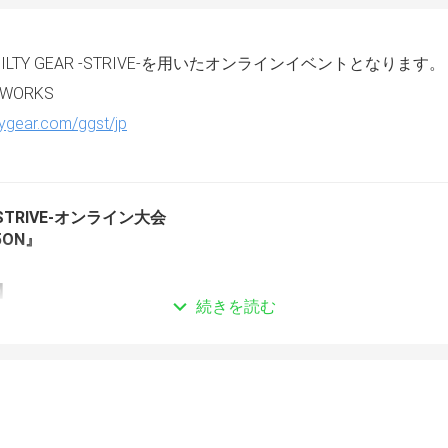
LTY GEAR -STRIVE-を用いたオンラインイベントとなります。
 WORKS
tygear.com/ggst/jp
 -STRIVE-オンライン大会
5ON』
】
続きを読む
　夜20時　スタート 
ついて】
日(土)の12時より開始
2日(水)の21時までとなります