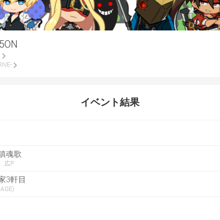
5ON
)
IVE-
イベント結果
鎮魂歌
…広P
家3軒目
AGE)