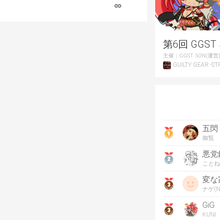
第6回 GGST 
主催：
GGST 5ON(運営
GUILTY GEAR -STR
五閃
御覧
悪党
ことね
変な
ナゲ(N
GiG
KUNI