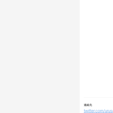
・トーナメント表
・定員は64チー
※11月12日(
【配信について
・本配信は下記
🔶Aブロック(担
https://www.twit
🔷Bブロック(担
https://www.y
【レギュレーシ
・3R/1先　シ
・勝ち抜き制
連絡先
twitter.com/uru