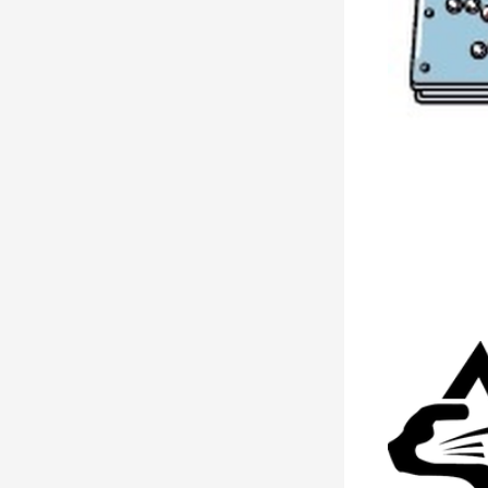
・進行、サポー
とさせていただ
・ネットワーク
🔲主催・運営
・柚子〇(
@urus
・ぷろとちゃん
・けぜろ(
@keze
・さばみそ@献
『第6回 GGS
🔶One-Off Cont
https://www.one