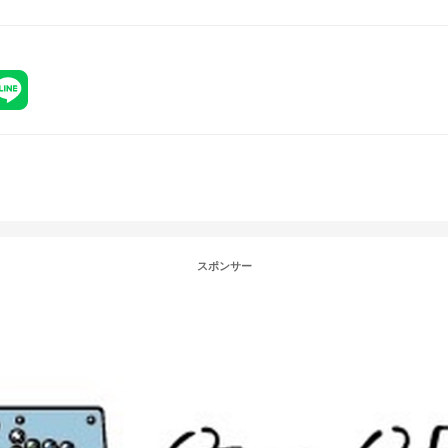
キャラ可能
について】
合は1P側が部屋を立て、2P側にtonamelのチャットで伝え
記の4つのいずれかを選択してください。BGMの指定はありま
n District
hree
of Peace
報告と承認】
たチームが入力後、敗退されたチームが承認をお願いします
スポンサー
承認あり
あればディスコードのDMにてお知らせください。
のチャット、twitchの配信コメントも確認しますが、対応が遅れる
在の場合、運営の判断で在室側プレイヤーの不戦勝となる可能