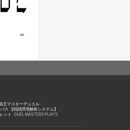
戯王マスターデュエル
ンパス 【戦闘摂理解析システム】
オレット
DUEL MASTERS PLAY’S