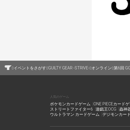
🔶東雲Arcade
https://shinono
イベントをさがす
GUILTY GEAR -STRIVE-
オンライン
第6回 GG
人気のゲーム
ポケモンカードゲーム
ONE PIECEカード
ストリートファイター6
遊戯王OCG
蟲神
ウルトラマン カードゲーム
デジモンカー