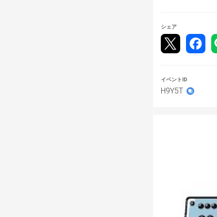
・チーム内の同
【ゲーム内設定
シェア
・配信台以外の試
・ステージは下
　■Lars canyon
　■Seventh Heave
イベントID
　■Council of T
H9Y5T
　■In the Name 
【試合後の勝利
・勝敗は勝利し
※3分での自動
【その他】
・大会中、何か
※tonamel
・対戦相手が不