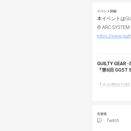
イベント詳細
本イベントはGUI
© ARC SYSTEM
https://www.guil
GUILTY GEAR
『第6回 GGST 
【大会開始日時
11月15日(土)
【エントリーに
生放送
・受付は9月20
Twitch
・締切は11月1