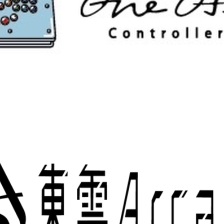
トの面から大会当日に日本国内に居る方、日本語でのやりとり
きます
環境について、有線でのプレイのご協力をお願いします。
スタッフ
ai_boss
)
(
@prototypechan_0
)
ro_K0
)
血とベッドマン(
@abas_6101
)
T 5ON』にご協賛いただける企業様
roller
-cont.com/