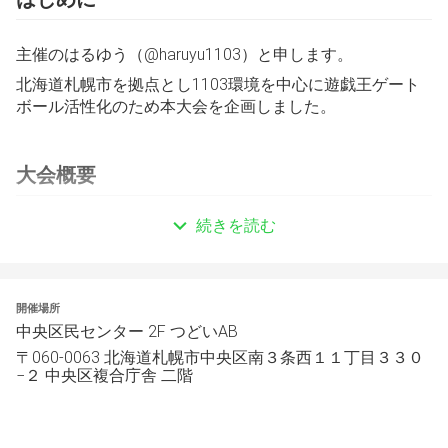
主催のはるゆう（@haruyu1103）と申します。
北海道札幌市を拠点とし1103環境を中心に遊戯王ゲート
ボール活性化のため本大会を企画しました。
大会概要
続きを読む
本大会は遊戯王の非公認大会になります。
マスタールール2を適用します。
※先行ドローあり
開催場所
2011年3月の禁止制限で行い
中央区民センター 2F つどいAB
2011年8月31日までに発売されたカードを使用できます。
〒060-0063 北海道札幌市中央区南３条西１１丁目３３０
−２ 中央区複合庁舎 二階
特殊ルールとして血の代償は準制限とします。
2011年3月の禁止制限一覧
https://www.yugioh-card.com/japan/event/limitregulation/?