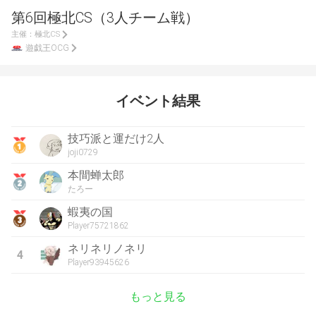
第6回極北CS（3人チーム戦）
主催：
極北CS
遊戯王OCG
イベント結果
技巧派と運だけ2人
joji0729
本間蝉太郎
たろー
蝦夷の国
Player75721862
ネリネリノネリ
4
Player93945626
もっと見る