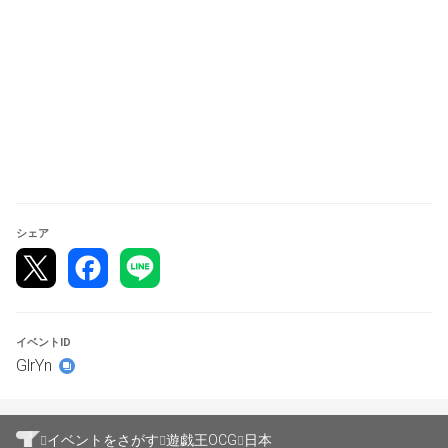
list=201103
★レシピ提出方法
下図のように卓＋ハンドルネームを記入しニューロン画像
を受付前に代表者が3人分DMにて送付ください。
※トナメルの登録順と卓番は別としか考えます
シェア
イベントID
GlrYn
イベントをさがす
遊戯王OCG
日本