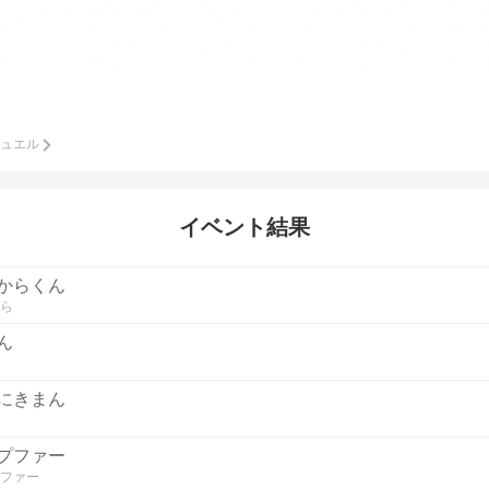
ュエル
イベント結果
からくん
ら
ん
にきまん
プファー
ファー