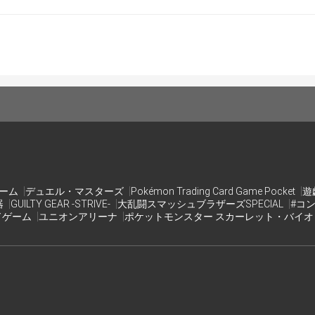
トの合計を記入するための筆記用具(ニューロンの使用も可、
体でのメモを優先するので筆記用具と紙媒体の使用を推奨しま
※紙での提出
遊戯王ラッシュデュエルデータカードベースのマイデッキ機能
と幸いです。
]
/19時点で発売、配布されている遊戯王ラッシュデュエルのカー
ゲーム
デュエル・マスターズ
Pokémon Trading Card Game Pocket
遊
器
GUILTY GEAR -STRIVE-
大乱闘スマッシュブラザーズSPECIAL
#コ
ドゲーム
ユニオンアリーナ
ポケットモンスター スカーレット・バイ
レーション]
最新のリミットレギュレーションを適用
ッチ戦(サイドデッキ使用可)
ついて]