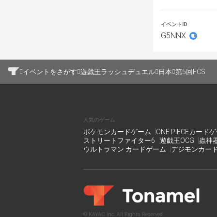
自分のデッキ
イベントID
ライフポイン
G5NNX
た場合は紙媒
デッキレシピ
イベントをさがす
遊戯王ラッシュデュエル
日本
第5回FCS
なるべく公式の
っていただける
[使用可能カード
人気のゲーム
・大会開催日4
ポケモンカードゲーム
ONE PIECEカード
可)
ストリートファイター6
遊戯王OCG
蟲神
ウルトラマン カードゲーム
デジモンカー
[リミットレギュ
・大会開催時の
[対戦形式]
試合時間40分マ
[その他ルールに
© KAYAC Inc. All Rights Reserved.