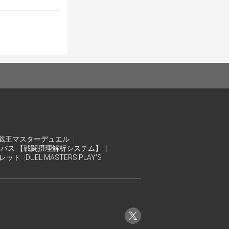
ただし問題が生じ
す。)
から印刷しても
ド(プロキシ不
戯王マスターデュエル
ンパス 【戦闘摂理解析システム】
オレット
DUEL MASTERS PLAY’S
公式