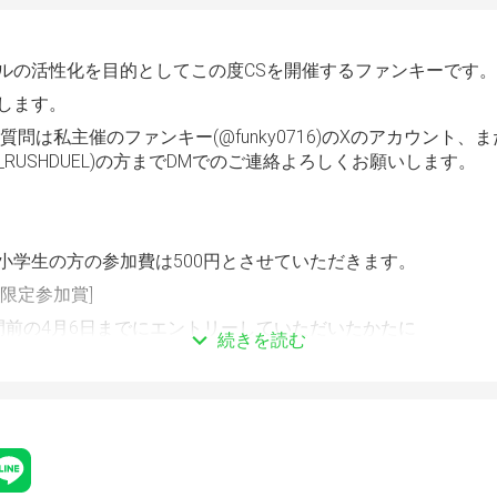
ルの活性化を目的としてこの度CSを開催するファンキーです。
します。
質問は私主催のファンキー(@funky0716)のXのアカウント、ま
S_RUSHDUEL)の方までDMでのご連絡よろしくお願いします。
小学生の方の参加費は500円とさせていただきます。
限定参加賞]
間前の4月6日までにエントリーしていただいたかたに
続きを読む
の方限定の抽選会を大会終了時に行います！
告知させていただきます。
望の方はぜひお早めにエントリーしていただけると嬉しいです