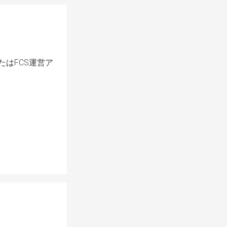
たはFCS運営ア
！