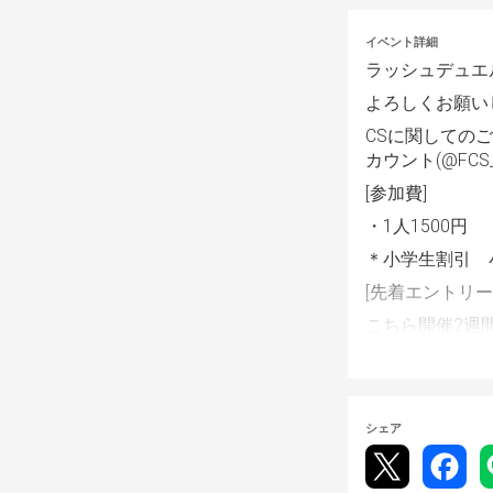
イベント詳細
ラッシュデュエ
よろしくお願い
CSに関してのご
カウント(@FC
[参加費]
・1人1500円
＊小学生割引　
[先着エントリー
こちら開催2週
早期エントリー
景品はXの方で
なので、参加希
シェア
[当日の持ち物]