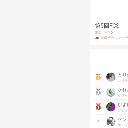
第5回FCS
主催：
FCS
遊戯王ラッシュデ
とり
とりか
かれ
かれん
ぴよ
ぴまそ
ケン
4
ケンプ