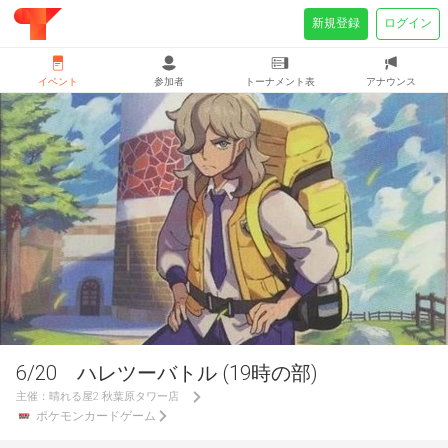
新規登録
ログイン
イベント
参加者
トーナメント表
アナウンス
6/20 ハレツーバトル (19時の部)
主催：
晴れる屋2 秋葉原タワー店
ポケモンカードゲーム