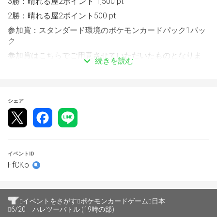
3勝：晴れる屋2ポイント 1,500 pt
2勝：晴れる屋2ポイント500 pt
参加賞：スタンダード環境のポケモンカードパック1パッ
ク
参加賞はこちらでご用意させていただいたものとなりま
続きを読む
す。変更はできません。
【スケジュール】
シェア
チェックイン時間：18:00～
エントリー・チェックイン締め切り時間：19:00
定員：44名
全3回戦です。
イベントID
FfCKo
大会の運営にはトナメルを使用します。
こちらのページからエントリーしたい大会を選択しエント
イベントをさがす
ポケモンカードゲーム
日本
リーをお願い致します。
6/20 ハレツーバトル (19時の部)