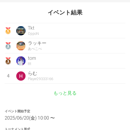
イベント結果
Tkt
OppoN
ラッキー
あべこべ
tom
ttt
らむ
4
Player29333166
もっと見る
イベント開始予定
2025/06/20(金) 10:00 〜
トーナメント形式