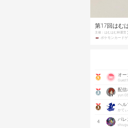
第17回はむ
主催：
はむはむ杯運営
ポケモンカードゲ
オー
Guest
配信
yuri.0
ヘル
かてぃ
パレ
4
shiug