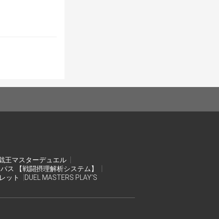
戯王マスターデュエル
ンパス 【戦闘摂理解析システム】
オレット
DUEL MASTERS PLAY’S