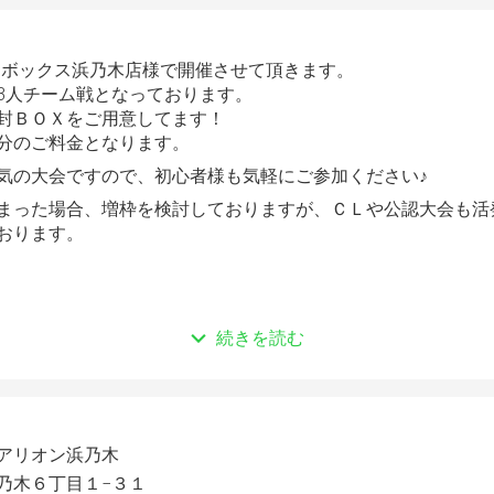
カードボックス浜乃木店様で開催させて頂きます。
3人チーム戦となっております。
封ＢＯＸをご用意してます！
分のご料金となります。
気の大会ですので、初心者様も気軽にご参加ください♪
まった場合、増枠を検討しておりますが、ＣＬや公認大会も活
おります。
続きを読む
を予定しております♪
品が増えます！
～募集開始します
アリオン浜乃木
乃木６丁目１−３１