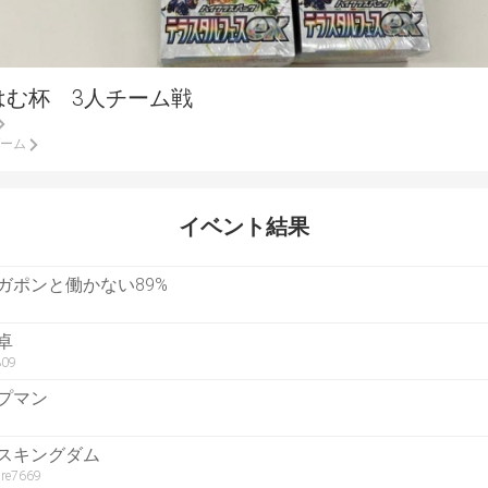
はむ杯 3人チーム戦
ーム
イベント結果
ガポンと働かない89%
1
卓
309
プマン
スキングダム
ure7669