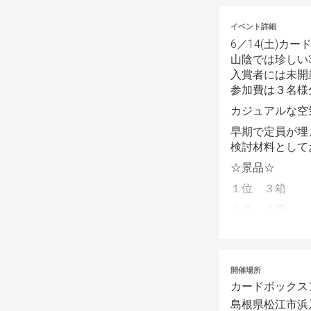
イベント詳細
6／14(土)
山陰では珍しい
入賞者には未開
参加費は３名様
カジュアルな空
早期で定員が埋
検討材料として
☆景品☆
１位　３箱
２位　２箱
３位　１箱　　
増枠の場合、景
開催場所
5/17 10:00
カードボックス
島根県松江市浜