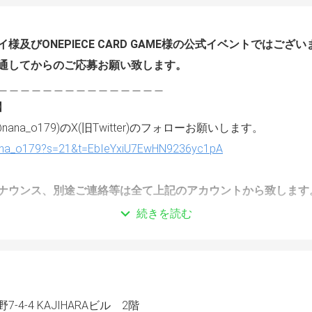
様及びONEPIECE CARD GAME様の公式イベントではござ
通してからのご応募お願い致します。
＿＿＿＿＿＿＿＿＿＿＿＿＿＿＿
】
ana_o179)のX(旧Twitter)のフォローお願いします。
nana_o179?s=21&t=EbIeYxiU7EwHN9236yc1pA
ナウンス、別途ご連絡等は全て上記のアカウントから致します
続きを読む
発売したカード全て使用可能○
ド等のルールは公式に準ずるものとします。
-4-4 KAJIHARAビル 2階
>