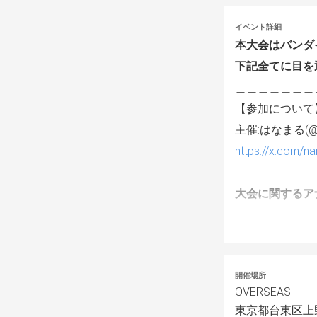
イベント詳細
本大会はバンダイ
下記全てに目を
＿＿＿＿＿＿＿
【参加について
主催:はなまる(@n
https://x.com/
大会に関するア
【大会ルール】
大会当日までに
裁定や禁止カー
開催場所
OVERSEAS
東京都台東区上野7
<使用禁止カード