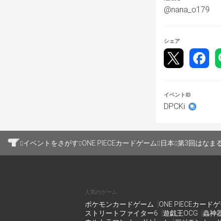
推奨します。）
@nana_o179
【大会概要】
シェア
○会場
OVERSEAS 様
東京都台東区上野7
KAJIHARAビル
イベントID
DPCKi
○形式 : 3on3
同色同名リーダ
イベントをさがす
ONE PIECEカードゲーム
日本
第3回はなまる杯 
チーム内の色被
（例）
人気のゲーム
ポケモンカードゲーム
ONE PIECEカード
ストリートファイター6
遊戯王OCG
蟲神