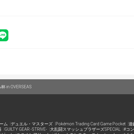
-4-4
　2階
ー被り×
in OVERSEAS
り×
ゲーム
デュエル・マスターズ
Pokémon Trading Card Game Pocket
遊
器
GUILTY GEAR -STRIVE-
大乱闘スマッシュブラザーズSPECIAL
#コ