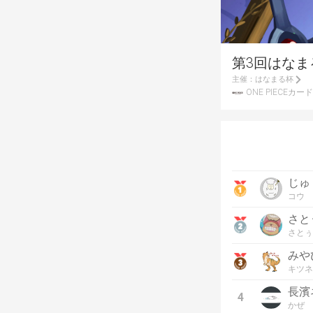
第3回はなまる杯
主催：
はなまる杯
ONE PIECEカ
じゅ
コウ
さと
さとぅ
みや
キツネ
長濱
4
かぜ