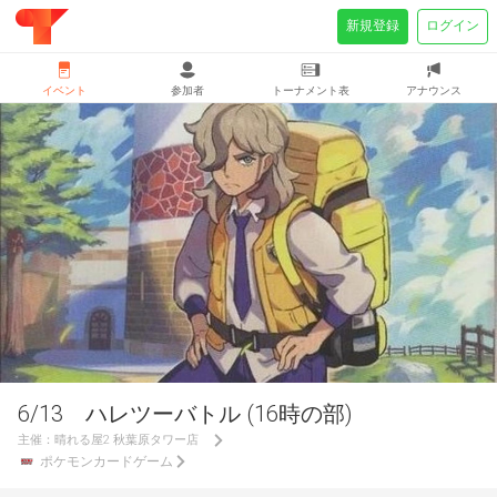
新規登録
ログイン
イベント
参加者
トーナメント表
アナウンス
6/13 ハレツーバトル (16時の部)
主催：
晴れる屋2 秋葉原タワー店
ポケモンカードゲーム