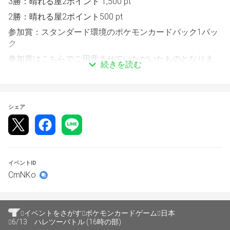
3勝：晴れる屋2ポイント 1,500 pt
2勝：晴れる屋2ポイント500 pt
参加賞：スタンダード環境のポケモンカードパック1パッ
ク
参加賞はこちらでご用意させていただいたものとなりま
続きを読む
す。変更はできません。
【スケジュール】
シェア
チェックイン時間：15:00～
エントリー・チェックイン締め切り時間：16:00
定員：44名
全3回戦です。
イベントID
CmNKo
大会の運営にはトナメルを使用します。
こちらのページからエントリーしたい大会を選択しエント
イベントをさがす
ポケモンカードゲーム
日本
リーをお願い致します。
6/13 ハレツーバトル (16時の部)