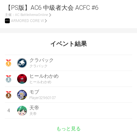
【PS版】AC6 中級者大会 ACFC #6
主催：
AC BattleArenaOnline
ARMORED CORE VI
イベント結果
クラバック
クラバック
ヒールわかめ
ヒールわかめ
モブ
Player32960107
天帝
4
天帝
もっと見る