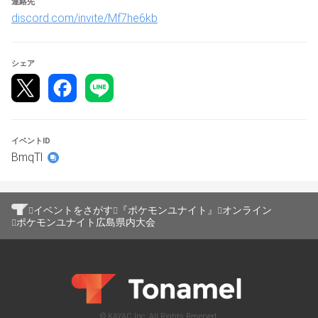
連絡先
■使用マップ：テイア蒼空遺跡（ドラフトモード）
discord.com/invite/Mf7he6kb
■もちもの：全開放、全もちものグレードMAX
■ユナイトライセンス：全開放
■バトルアイテム：全開放
シェア
■サポートメダル：非対応の対戦モードです
■先攻後攻決め
対戦表上側のチームが先攻・2試合目は先攻後攻の交代。
3試合目は2試合目で負けたチームが先攻になります。
ーーーーーーーーーーーーーーーーーーーー
イベントID
BmqTl
【大会賞品はありません】
ーーーーーーーーーーーーーーーーーーーー
イベントをさがす
『ポケモンユナイト』
オンライン
ポケモンユナイト広島県内大会
【大会のエントリー方法】
▼Tonamelにログインした状態で本ページの「大会にエン
トリー」より必要事項をご記入頂きエントリーを完了させ
てください。
※エントリー時に入力いただくプレイヤー名はゲーム内の
名前と揃えていただくようお願いします。
© KAYAC Inc. All Rights Reserved.