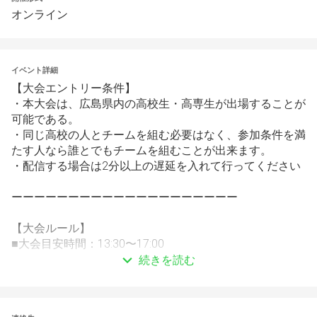
オンライン
イベント詳細
【大会エントリー条件】
・本大会は、広島県内の高校生・高専生が出場することが
可能である。
・同じ高校の人とチームを組む必要はなく、参加条件を満
たす人なら誰とでもチームを組むことが出来ます。
・配信する場合は2分以上の遅延を入れて行ってください
ーーーーーーーーーーーーーーーーーーーー
【大会ルール】
■大会目安時間：13:30〜17:00
続きを読む
大会形式:シングルイルミネーション
■勝敗決定方法：2本先取(BO3)
■試合形式：大会モードを使用したカスタムバトル（人数
によって変わる可能性あり）