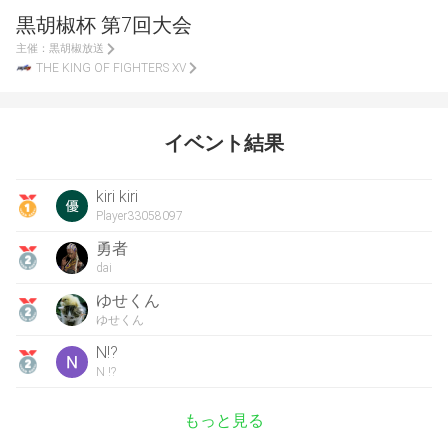
黒胡椒杯 第7回大会
主催：
黒胡椒放送
THE KING OF FIGHTERS XV
イベント結果
kiri kiri
Player33058097
勇者
dai
ゆせくん
ゆせくん
N!?
N !?
もっと見る