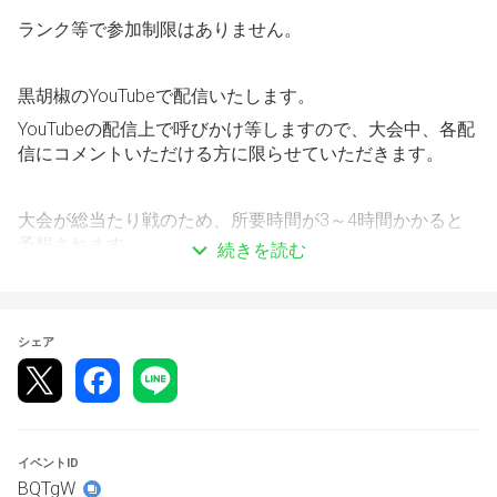
ランク等で参加制限はありません。
黒胡椒のYouTubeで配信いたします。
YouTubeの配信上で呼びかけ等しますので、大会中、各配
信にコメントいただける方に限らせていただきます。
大会が総当たり戦のため、所要時間が3～4時間かかると
予想されます。
続きを読む
ご了承ください。
※参加人数により別枠にて配信を取り、対戦台2台で同時
シェア
進行となりますのでご了承ください。
【本大会使用キャラ】 
・固定キャラ：ハイデルン 
イベントID
BQTgW