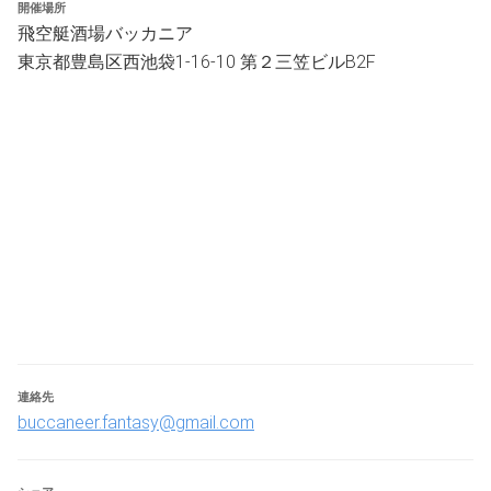
・デッキはスターターデッキ、または、お持ちのデッキで
開催場所
対戦ができます。
飛空艇酒場バッカニア
・スターターデッキは無料貸出できます。
東京都豊島区西池袋1-16-10 第２三笠ビルB2F
・対戦の際はなるべくスターターデッキ同士、フルデッキ
同士になるように調整いたします。
・その他、疑問や質問があれば手を挙げていつでもなんで
もご質問ください。
連絡先
buccaneer.fantasy@gmail.com