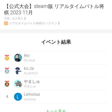
【公式大会】steam版 リアルタイムバトル将
棋 2023 11月
主催：
公人直人
リアルタイムバトル将棋オンライン
イベント結果
leo
SSJ れお
ko_ta
ko_ta0526
やましゅ
やましゅ
Lemonus
4
Lemonus
もっと見る