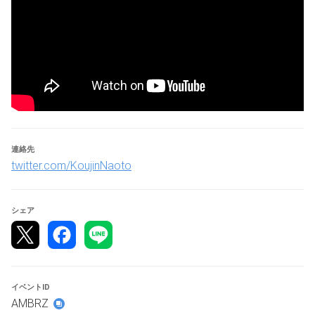
32名【参加費無料】
⚠️大会開催日に付与されるバトルライフを使い切ってしま
った場合は別途チケット代がかかります
■参加資格
・大会規約および大会ルールに同意いただける方
・steam版を遊ぶことのできるデバイス一式、およびエン
トリーするタイトルのソフトを所持している者。
※ポイントの付与はリアルタイムバトル将棋総本部( 
連絡先
rtbs.jp/
 )への選手登録をおこなっている方のみとなります
twitter.com/KoujinNaoto
■参加するにあたっての注意事項
シェア
・エントリーするタイトルの開催日程に参加できるかを必
ず事前にご確認ください。
・出来る限り有線LAN接続でオンライン大会に参加するも
のとします。著しく通信環境が悪い場合、失格となる可能
性がございます。
イベントID
AMBRZ
■大会ルール