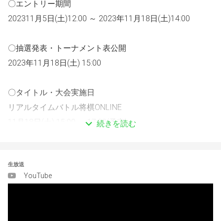
〇エントリー期間
202311月5日(土)12:00 ～ 2023年11月18日(土)14:00
〇抽選発表・トーナメント表公開
2023年11月18日(土) 15:00
〇タイトル・大会実施日
リアルタイムバトル将棋ONLINE
11月18日(土) 15:00 ～ 17:00(予定)
続きを読む
※大会の参加にあたって下記のサイトでプレイヤー登録を
お願い致します！ 　　　
生放送
YouTube
総合情報サイト「リアルタイムバトル将棋総本部」 
https://rtbs.jp/new_member/
〇募集人数