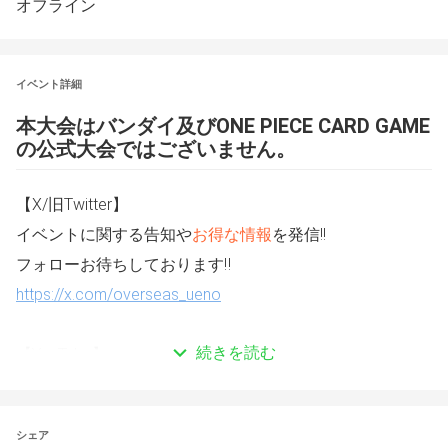
オフライン
イベント詳細
本大会はバンダイ及びONE PIECE CARD GAME
の公式大会ではございません。
【X/旧Twitter】
イベントに関する告知や
お得な情報
を発信!!
フォローお待ちしております‼️
https://x.com/overseas_ueno
続きを読む
【YouTube】
本大会では配信卓がございます。
動画はこちらのチャンネルで配信いたします。ご承知くだ
さい。
シェア