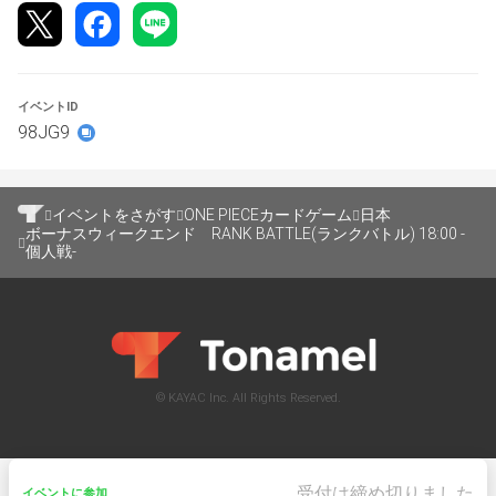
https://www.youtube.com/@OVERSEAS.cardshop
【イベント概要】
イベントID
◼️参加費
98JG9
500円
イベントをさがす
ONE PIECEカードゲーム
日本
◼️会場
ボーナスウィークエンド RANK BATTLE(ランクバトル) 18:00 -
ワンピ専門店 OVERSEAS
個人戦-
東京都台東区上野7-4-4 KAJIHARAビル 2F
☆上野駅から
徒歩1分
!!
© KAYAC Inc. All Rights Reserved.
◼️レギュレーション
個人戦　BO1
公式のルール/裁定/禁止制限を適用。
受付は締め切りました
イベントに参加