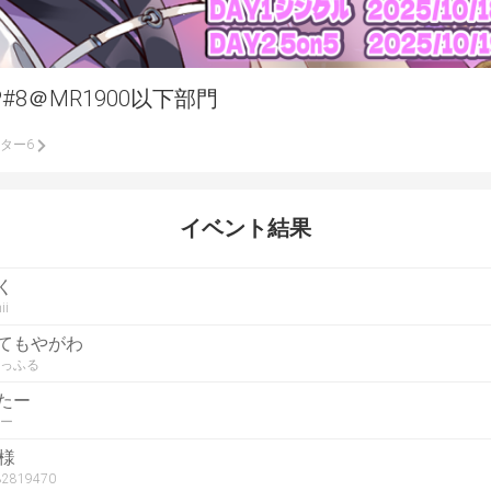
#8＠MR1900以下部門
ター6
イベント結果
く
ii
てもやがわ
っふる
たー
ー
h様
r82819470