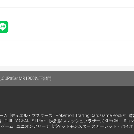
CUP#8＠MR1900以下部門
ゲーム
デュエル・マスターズ
Pokémon Trading Card Game Pocket
遊
器
GUILTY GEAR -STRIVE-
大乱闘スマッシュブラザーズSPECIAL
#コ
ドゲーム
ユニオンアリーナ
ポケットモンスター スカーレット・バイ