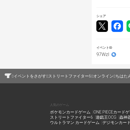
シェア
イベントID
97WzI
イベントをさがす
ストリートファイター6
オンライン
ちはたん
人気のゲーム
ポケモンカードゲーム
ONE PIECEカード
ストリートファイター6
遊戯王OCG
蟲神
ウルトラマン カードゲーム
デジモンカー