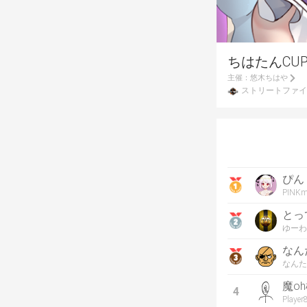
ちはたんCUP
主催：
悠木ちはや
ストリートファイ
ぴん
PINKm
とっ
ゆーわ
なん
なんた
魔o
4
Playe