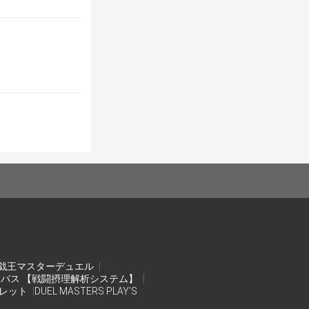
戯王マスターデュエル
ンパス 【戦闘摂理解析システム】
オレット
DUEL MASTERS PLAY’S