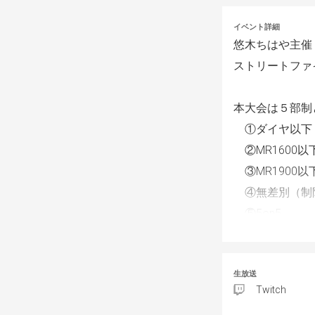
イベント詳細
悠木ちはや主催
ストリートファ
本大会は５部制
　①ダイヤ以下
　②MR1600
　③MR1900
　④無差別（制
　⑤5on5
としており、本
生放送
ルール
Twitch
　・ダブルエリ