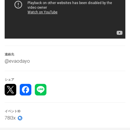
【対戦ルール】
シングルバトル
 フラットルール
を使用。
(※オフィシャルルール2では伝説ポケモン2体の使用ができ
ないため注意)
【フラットルール下でのTOD戦術について】
「青春杯 16th 青春竜王戦 ver.2」での規約を引用させてい
連絡先
ただきます。こちらの大会は
@evaodayo
→
https://tonamel.com/competition/cESEv
〜規約〜
今回は禁伝2体使用可能のためフラットルールでの開催と
シェア
なり、個人時間を設けることができない。そのため、TOD
が認められる場合、20ターン行かずに対戦が終了となる
可能性があり、戦略に大きな影響を及ぼすと考えられるた
め、以下のルールを適用する。
イベントID
78l3x
前提として、TOD勝ちは基本的に認めない。