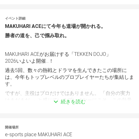
イベント詳細
MAKUHARI ACEにて今年も道場が開かれる。
勝者の道を、己で掴み取れ。
MAKUHARI ACEがお届けする「TEKKEN DOJO」
2026いよいよ開催…！
過去5回、数々の熱戦とドラマを生んできたこの場所に
は、今年もトップレベルのプロプレイヤーたちが集結しま
す。
ですが、主役はプロだけではありません。 「自分の実力
はまだまだ…」と感じているプレイヤーにこそ、この熱量
続きを読む
を肌で感じてほしい。 強者との対戦でしか得られない経
験、同じ志を持つライバルとの出会いが、あなたの壁を壊
すきっかけになるはずです。
開催場所
MAKUHARI ACEでのTEKKEN DOJO。 観戦する側で終わる
e-sports place MAKUHARI ACE
か、新たな歴史を作る側になるか。 挑戦者たちのエント