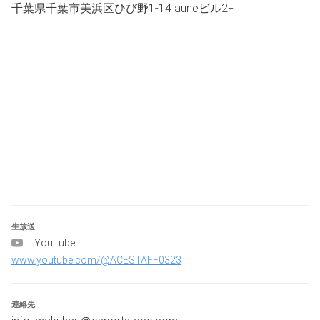
千葉県千葉市美浜区ひび野1-14 auneビル2F
リーを、心よりお待ちしています。
【概要】
■日程
　2026年8月29日(土)　11：00～20：00
※エントリー受付8月28日10:00まで
■受付
10：30～11：30
　※QR・電子・クレジットカード決済対応可
　※
遅れる可能性がある場合事前連絡をお願いします。
■施設利用料
　2,000円
　(＋500円でソフトドリンク飲み放題付きに変更)
生放送
■対戦環境
YouTube
　studioスペース
www.youtube.com/@ACESTAFF0323
　台数：全8台(全台Steam)
■賞金・賞品
連絡先
　優勝　：商品券 ￥10,000‐