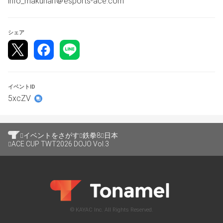
info_makuhari＠esports-ace.com
　準優勝：商品券 ￥5,000‐
　３位　：商品券 ￥3,000‐
シェア
　※賞金・賞品は丸山自動車様が拠出し、直接選手に支払
われます。
■配信について
　配信については配信台が1台準備されています。
イベントID
　基本はTOP8以降のライブ配信になりますがTOP８前に
5xcZV
も配信をする可能性があります。
■その他、施設情報
イベントをさがす
鉄拳8
日本
ACE CUP TWT2026 DOJO Vol.3
　コントローラー貸し出し有※数量に限りあり
　ご自身のデバイスの持ち込み〇
【お願い】
本大会に参加希望の方は必ず最後まで目を通してくださ
い。
ルールや参加事項に了承できる方のみエントリーしていた
© KAYAC Inc. All Rights Reserved.
だきますようお願いします。