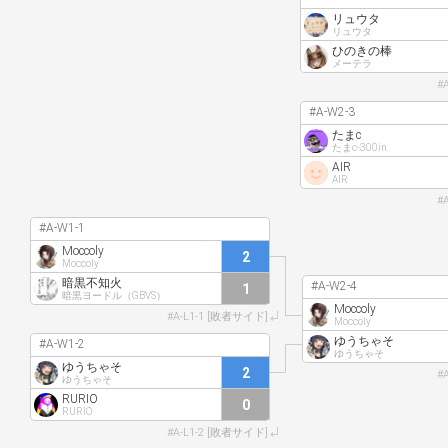
リュウタ
リュウタ
ひのきの棒
メーテラ
#
#A-W2-3
たまc
たまc-300in
AIR
AIR
#
#A-W1-1
Moccoly
2
Moccoly
暗黒不知火
#A-W2-4
1
暗黒ヨードル（GBVS）
Moccoly
#A-L1-1 [敗者サイド]
Moccoly
ゆうちゃそ
#A-W1-2
ゆうちゃそ
ゆうちゃそ
2
#
ゆうちゃそ
RURIO
0
RURIO
#A-L1-2 [敗者サイド]