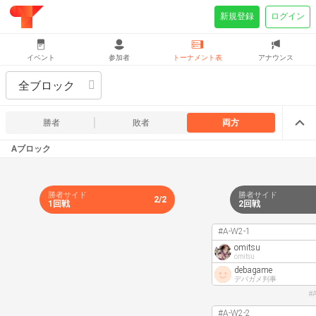
新規登録
ログイン
イベント
参加者
トーナメント表
アナウンス
全ブロック
勝者
敗者
両方
Aブロック
勝者サイド
勝者サイド
2/2
1回戦
2回戦
#A-W2-1
omitsu
omitsu
debagame
デバガメ判事
#
#A-W2-2