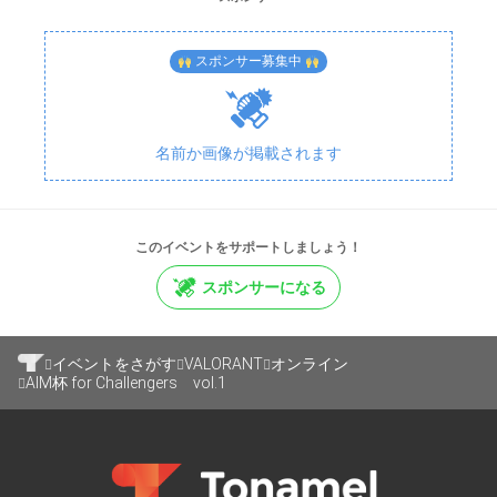
全試合BO1
スポンサー募集中
《マップ》
1回戦　 　　フラクチャー
準々決勝　 スプリット
準決勝　 　 アイスボックス
名前か画像が掲載されます
決勝 　 パール
この大会はライアットゲームズ、VALORANT e スポーツの
いずれとも提 携しておらず、資金提供も受けていません
このイベントをサポートしましょう！
《主催》
スポンサーになる
株式会社Trigger
イベントをさがす
VALORANT
オンライン
AIM杯 for Challengers vol.1