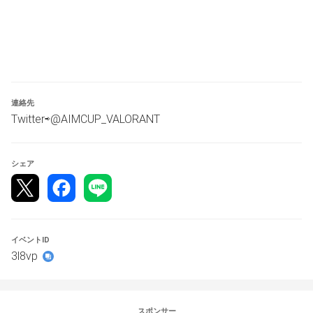
《応募方法》
①大会応募ツイートのRT（参加選手全員必須、ある場合
はチームアカウント）
twitter.com/AIMCUP_VALORANT/status/155295710189871
1041
②Tonamel申請フォームより必要情報の記入
連絡先
参加チーム確定後、代表者にDiscordサーバーへの招待を
Twitter⇨@AIMCUP_VALORANT
させていただきます。
《大会進行について》
シェア
大会進行についてはDiscordで行います。
Discordは選手全員参加でお願いいたします。
《優勝賞品》
amazonギフト券5,000円分
イベントID
※優勝チームの代表者へご連絡いたいします。
3l8vp
※国内在住の方がチームにいない場合、賞金は出ませんの
でご了承ください。
《大会形式》
スポンサー