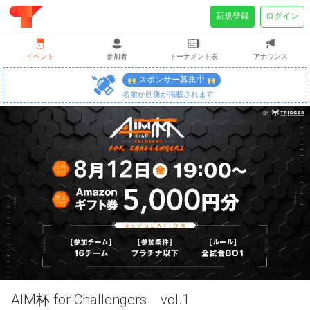
新規登録
ログイン
イベント
参加者
トーナメント表
アナウンス
スポンサー募集中
名前か画像が掲載されます
AIM杯 for Challengers vol.1