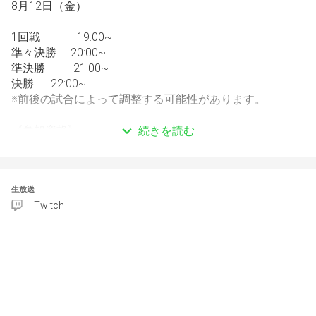
8月12日（金）
1回戦　 　　19:00~
準々決勝　 20:00~
準決勝　 　 21:00~
決勝 　 22:00~
※前後の試合によって調整する可能性があります。
《参加資格》
続きを読む
過去最高ランクプラチナ以下
《参加応募枠》
生放送
16チーム
Twitch
※応募数が16チーム以上の場合は先着順となります。
こちらのチャンネルでは、AIM杯 for Challengers 向けの参
加者公募チャンネルです。大会に出たいけど人が集まらな
い時は是非ご活用ください。
discord.gg/5ajPb7Dh4e