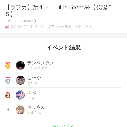
【ラブカ】第１回 Little Green杯【公認Ｃ
Ｓ】
主催：
Little Green杯
ラブライブ！シリーズ オフィシャルカードゲーム
イベント結果
テンペスタス
テンペスタス
と〜や
と〜や
ぶぶ
ぶぶ
やまさん
4
やまさん
もっと見る