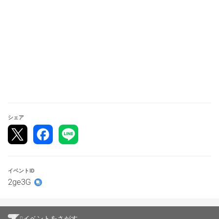
ておきたい
・環境を把握したい
・上位入賞してオリジナルなデッキを知ってもらいたい
【受付場所】
裁龍様の店舗レジではなく、
対戦スペース運営席
にて受付
を行っております。店舗レジでは受付を行っておりません
シェア
ので、ご注意下さい。
また、エントリーの際はデッキレシピの画像を提出してく
ださい。（マッチング発表まで変更可）
イベントID
2ge3G
【参加キャンセルについて】
キャンセルは必ず大会前日21時までに行って下さい。
当日の無断キャンセルは、他の参加者、キャンセル待ちの
方々のご迷惑となりますので絶対におやめください。
イベントをさがす