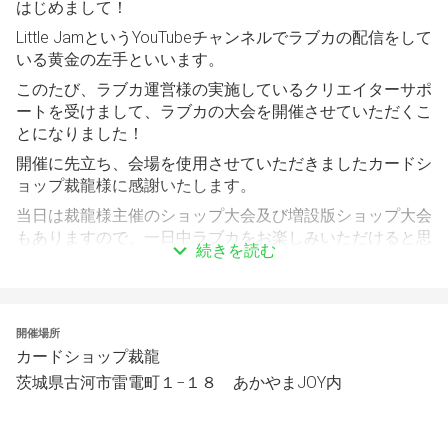
はじめまして！
Little JamというYouTubeチャンネルでラブカの配信をして
いる黄金の左手といいます。
このたび、ラブカ運営様の実施しているクリエイターサポ
ートを受けまして、ラブカの大会を開催させていただくこ
とになりました！
開催に先立ち、会場を使用させていただきましたカードシ
ョップ裁龍様に感謝いたします。
当日は裁龍様主催のショップ大会及び増設版ショップ大会
もありますので、一日中ラブカをお楽しみいただけると思
続きを読む
います！
ラブカプレイヤーみな様が楽しんでいただけるよう頑張っ
てまいりますのでよろしくお願いします！
開催場所
カードショップ裁龍
＜こんな方にオススメ！＞
茨城県古河市雷電町１−１８ あかやまJOY内
・自分の腕試しをしたい
・大きな大会の前に雰囲気に慣れたり、デッキの調整をし