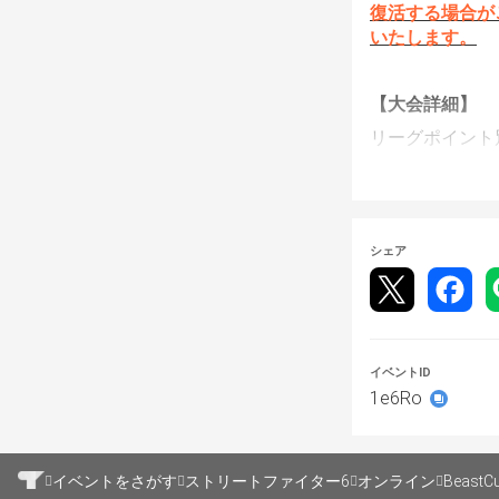
復活する場合が
いたします。
【大会詳細】
リーグポイント
https://beast-c
【ルール】
シェア
・使用タイトル：ST
・使用ハード：プレ
・レギュレーシ
-99カウント
-ラグチェック
イベントID
CAPCOM Pro 
1e6Ro
※リーグポイン
※エントリー時
※トーナメント
イベントをさがす
ストリートファイター6
オンライン
※原因不明のト
BeastCu