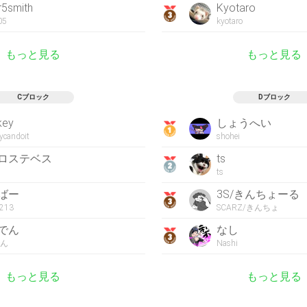
r5smith
Kyotaro
05
kyotaro
もっと見る
もっと見る
Cブロック
Dブロック
key
しょうへい
ycandoit
shohei
ロステベス
ts
ts
ばー
3S/きんちょーる
0213
SCARZ/きんちょ
でん
なし
ん
Nashi
もっと見る
もっと見る