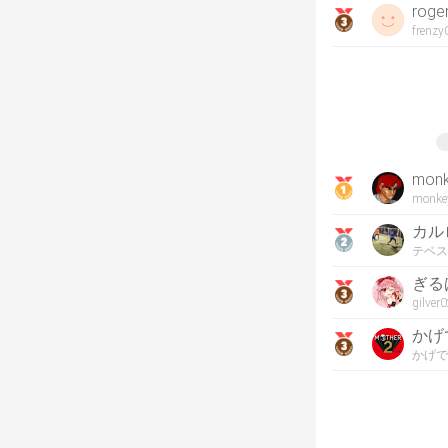
roge
frenzy
mon
monke
カル
テベス
ぎる
gilver
かげ
かげで