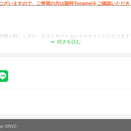
ございますので、ご希望の方は随時Tonamelをご確認いただ
別個人戦シングル・エリミネーショントーナメントになります
続きを読む
up.com/
REET FIGHTER 6
イステーション4、プレイステーション5、XBOX SERIES X|
ョン リーグポイント別個人戦シングル・エリミネーショント
３ラウンド／２試合先取
無し、キャラクター変更不可。禁止コスチュームおよびカラー
Tourルール準拠
トは8/18（金）時点で最も高いキャラクターのものを参照しま
に申請するリーグポイントはエントリー受付終了時まで変更可
の振り分けは参加者数・リーグポイントの分布に応じて調整を
ラブル等によりどうしても対戦ができない場合はエントリー順
p -DRIVE-