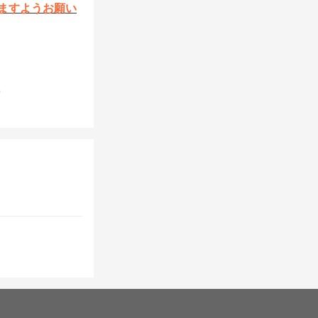
きますようお願い
。
S、STEAM
ーナメント
は、開催時点での
す。
能です。
行います。
の早い方を不戦