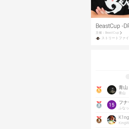
BeastCup -D
主催：
BeastCup
ストリートファイ
青山
青山
フナ
ふなっ
K1n
KingWa