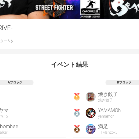
RIVE-
ター6
イベント結果
Aブロック
Bブロック
焼き餃子
焼き餃子
ヤマ
YAMAMON
ち15
yamamon
gbombee
満足
lker
TTManzoku