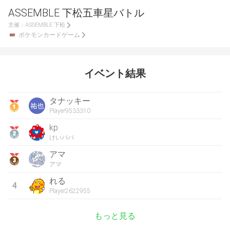
ASSEMBLE 下松五車星バトル
主催：
ASSEMBLE 下松
ポケモンカードゲーム
イベント結果
タナッキー
Player9533310
kp
けいパパ
アマ
アマ
れる
4
Player2622955
もっと見る