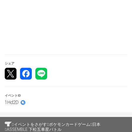
→どちらかのサイドが1枚でも少なくなるまでプレイ
シェア
イベントID
1Hd2D
イベントをさがす
ポケモンカードゲーム
日本
ASSEMBLE 下松五車星バトル