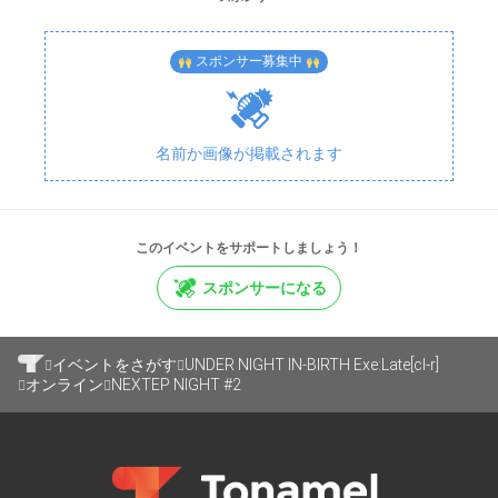
ください。
スポンサー募集中
■大会後について
大会終了後ですが、時間次第で野試合部屋として大会部屋
を使用する事があります。
大会終了後も楽しんでいきましょう。
名前か画像が掲載されます
その他追加情報等ありましたら随時更新していきます。
このイベントをサポートしましょう！
スポンサーになる
イベントをさがす
UNDER NIGHT IN-BIRTH Exe:Late[cl-r]
オンライン
NEXTEP NIGHT #2