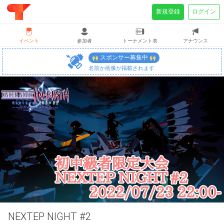
新規登録
ログイン
イベント
参加者
トーナメント表
アナウンス
スポンサー募集中
名前か画像が掲載されます
NEXTEP NIGHT #2