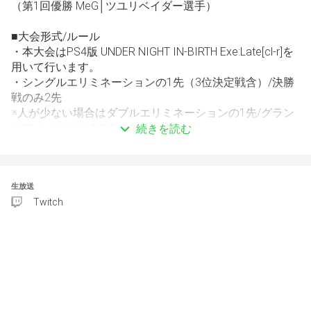
（第1回優勝 MeG│ツユリベイダー選手）
■大会形式/ルール
・本大会はPS4版 UNDER NIGHT IN-BIRTH Exe:Late[cl-r]を
用いて行います。
・シングルエリミネーションの1先（3位決定戦含）/決勝
戦のみ2先 
※人が少ない場合はダブルエリミネーションの1先/グラン
ドファイナルのみ2先となります。
続きを読む
・99カウント、2ラウンド先取
・ステージは市街地中枢・交差点もしくは静寂の公園推
奨。
生放送
・BGMは好きなものを選択してください。
Twitch
・キャラクターはエントリー時のキャラクターで固定
・司会進行及び実況解説はセロセロでお送りする予定です
■参加条件
・RIPが"150万以下"である事
・ネットワークカラーが "橙以下"である事
・遅延フレームが慢性的に"4f以上"にならない事