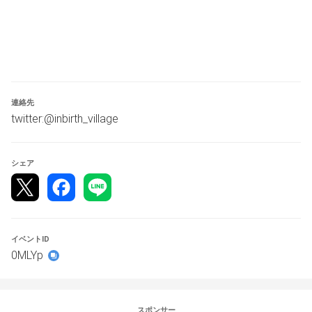
の3つです。
遅延フレームに関しましては、前日及び当日回線確認部屋
を立てますのでそちらで確認してからエントリーという形
でも構いません。
■対戦までの流れ
トーナメント表に従って配信内で対戦者を呼び出していき
連絡先
ます。
twitter:@inbirth_village
呼び出された方は対戦部屋へ入室してください。
■配信先
シェア
主催団体の共用チャンネルにて配信を行います。
大会開始前から運営しつつの回線確認等の配信を行います
ので、チャット欄などを利用しての連絡にもご利用くださ
い。
イベントID
■遅延について
0MLYp
遅延ですが、なるべく3f以内に収めたいと思っておりま
す。
回線に不安のある方は、大会開始前及び大会前日に回線確
認部屋を立てますのでそちらで確認いただけます。ご活用
スポンサー