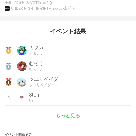
主催：
印旛村 大会実行委員会
UNDER NIGHT IN-BIRTH Exe:Late[cl-r]
イベント結果
カタカナ
カタカナ
むそう
む そ う
ツユリベイダー
ツユリベイダー
8ton
4
8ton
もっと見る
イベント開始予定