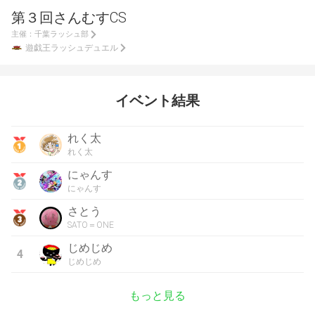
第３回さんむすCS
主催：
千葉ラッシュ部
遊戯王ラッシュデュエル
イベント結果
れく太
れく太
にゃんす
にゃんす
さとう
SATO＝ONE
じめじめ
4
じめじめ
もっと見る