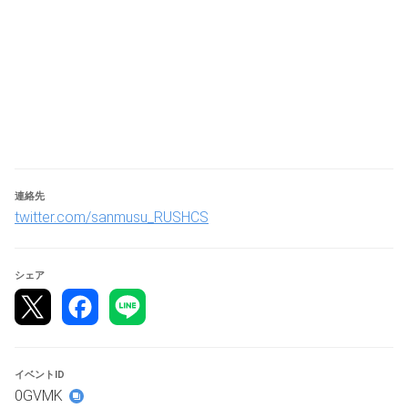
@sanmusu_RUSHCS
※※以下、大会詳細※※
■登録について
参加登録は先着順です。
軽微な変更や各種お知らせなどはXの大会アカウントにて
発信しますのであらかじめフォローいただくことを推奨し
ます。
連絡先
twitter.com/sanmusu_RUSHCS
■キャンセルについて
参加登録後にキャンセルされる場合は、必ずトナメル上で
シェア
ご自身の操作によりキャンセルをお願いします。
参加確定者のキャンセル連絡については大会前日の13時
までにお願いします。
【大会スケジュール】
イベントID
大会受付
0GVMK