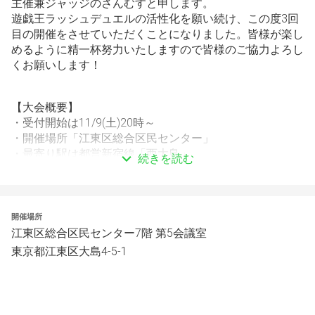
主催兼ジャッジのさんむすと申します。
遊戯王ラッシュデュエルの活性化を願い続け、この度3回
目の開催をさせていただくことになりました。皆様が楽し
めるように精一杯努力いたしますので皆様のご協力よろし
くお願いします！
【大会概要】
・受付開始は11/9(土)20時～
・開催場所「江東区総合区民センター」
・最寄り駅は都営新宿線「西大島」
続きを読む
・受付は10:20〜10:55まで
・定員48名の個人戦
・当日の参加人数で予選4回戦or5回戦に変更となりま
す。
開催場所
・参加費1000円！
江東区総合区民センター7階 第5会議室
・負けてもサブイベントあり！
東京都江東区大島4-5-1
・キャンセルはトナメル上で処理してください
当CSに関して不明な点、その他質問の連絡はX(旧Twitter)
のDMまでご連絡お願いします。